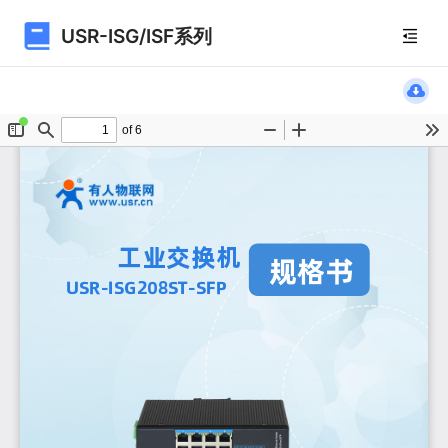
USR-ISG/ISF系列