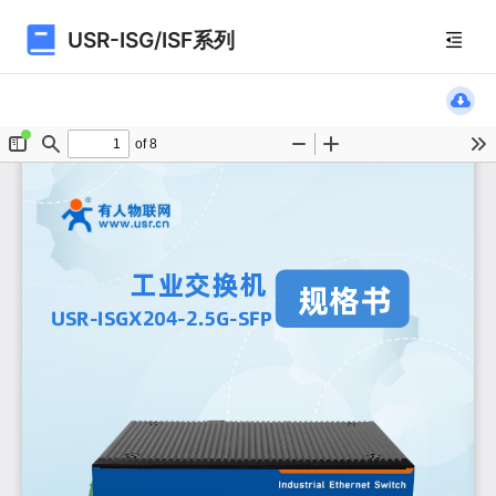
USR-ISG/ISF系列