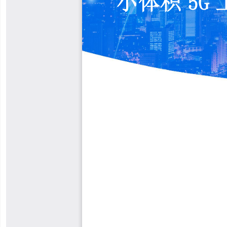
IP桥接功能
MODBUS通信
MODBUS RTU转MODBUS TCP
一期示例
G815（一期）锁频&锁频点
G815（一期）连接远程服务器
相关软件
售前选型
【产品选型表】USR-G815
【产品选型对比表】工业路由器
技术支持
在线技术支持：http://im.usr.cn/
知识问答
相关视频