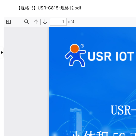
USR-G815
【规格书】USR-G815-规格书.pdf
文
件
目
录
产品手册
【规格书】USR-G815-规格书.pdf
【说明书】USR-G815-说明书.pdf
【快速使用手册】USR-G815.pdf
定向管理
配置示例
基本通信
串口转以太网局域网通信
WAN连路由器局域网通信
连接远程服务器数据透传