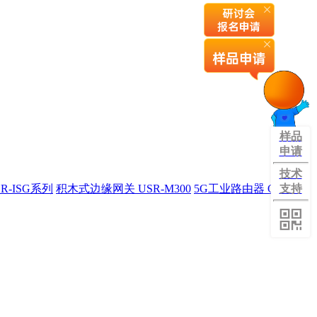
样品
申请
技术
R-ISG系列
积木式边缘网关 USR-M300
5G工业路由器 G809旗
支持