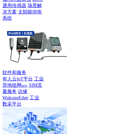
通用传感器
场景解
决方案
太阳能供电
系统
软件和服务
有人云loT平台
工业
异地组网
SIM流
new
量服务
边缘
WukongEdge
工业
数采平台