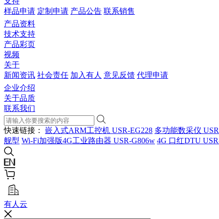
支持
样品申请
定制申请
产品公告
联系销售
产品资料
技术支持
产品彩页
视频
关于
新闻资讯
社会责任
加入有人
意见反馈
代理申请
企业介绍
关于品质
联系我们
快速链接：
嵌入式ARM工控机 USR-EG228
多功能数采仪 USR
舰型
Wi-Fi加强版4G工业路由器 USR-G806w
4G 口红DTU USR
有人云