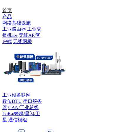
首页
产品
网络基础设施
工业路由器
工业交
换机
无线AP/客
new
户端
无线网桥
工业设备联网
数传DTU
串口服务
器
CAN/工业总线
LoRa/蜂群/星闪/卫
星
通信模组