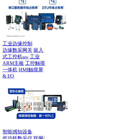
工业边缘控制
边缘数采网关
嵌入
式工控机
工业
new
ARM主板
工控触摸
一体机
HMI触摸屏
& I/O
智能感知设备
低功耗数采仪
联网/