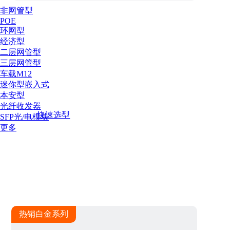
非网管型
POE
环网型
经济型
二层网管型
三层网管型
工业交换机
车载M12
迷你型嵌入式
本安型
扩充以太网接口，实现网口设备互联
光纤收发器
快速选型
SFP光/电模块
更多
热销白金系列