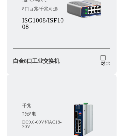
-40℃~+85℃
8口百兆/千兆可选
ISG1008/ISF10
08
白金8口工业交换机
对比
千兆
2光8电
DC9.6-60V和AC18-
30V