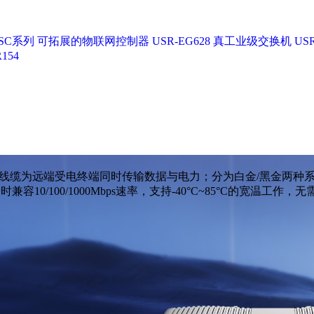
SC系列
可拓展的物联网控制器 USR-EG628
真工业级交换机 USR
154
以太网线缆为远端受电终端同时传输数据与电力；分为白金/黑金两
0/100/1000Mbps速率，支持-40°C~85°C的宽温工作