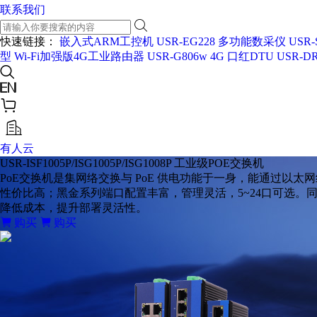
联系我们
快速链接：
嵌入式ARM工控机 USR-EG228
多功能数采仪 USR-
型
Wi-Fi加强版4G工业路由器 USR-G806w
4G 口红DTU USR-DR
有人云
USR-ISF1005P/ISG1005P/ISG1008P
工业级POE交换机
PoE交换机是集网络交换与 PoE 供电功能于一身，能通过
性价比高；黑金系列端口配置丰富，管理灵活，5~24口可选。同时兼容1
降低成本，提升部署灵活性。
购买
购买