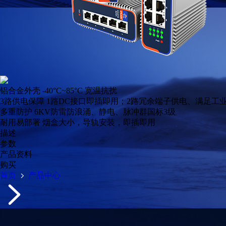
铝合金外壳
-40°C~85°C 宽温抗扰
3路供电保障
1路DC接口即插即用；2路冗余端子供电、满足工业供电稳定，
多重防护
6KV防雷防浪涌、静电、脉冲群国标3级
耐用易部署
烟盒大小，导轨安装，即插即用
描述
参数
产品资料
购买
首页
产品中心