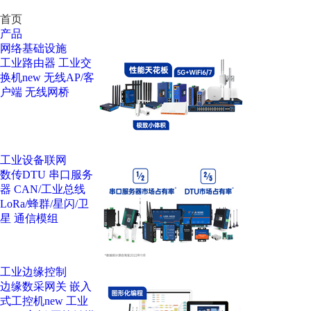
首页
产品
网络基础设施
工业路由器
工业交
换机
new
无线AP/客
户端
无线网桥
工业设备联网
数传DTU
串口服务
器
CAN/工业总线
LoRa/蜂群/星闪/卫
星
通信模组
工业边缘控制
边缘数采网关
嵌入
式工控机
new
工业