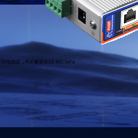
PoE兼容IEEE 802.3af/at