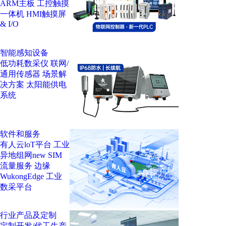
ARM主板
工控触摸
一体机
HMI触摸屏
& I/O
智能感知设备
低功耗数采仪
联网/
通用传感器
场景解
决方案
太阳能供电
系统
软件和服务
有人云loT平台
工业
异地组网
new
SIM
流量服务
边缘
WukongEdge
工业
数采平台
行业产品及定制
定制开发/代工生产