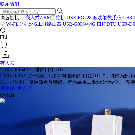
联系我们
快速链接：
嵌入式ARM工控机 USR-EG228
多功能数采仪 USR-
型
Wi-Fi加强版4G工业路由器 USR-G806w
4G 口红DTU USR-DR
有人云
USR-DR154/152
爆款口红 DTU
USR-DR15X 是一款有人物联网推出的“口红DTU”，也称
迟、小体积、使用简单等特点。产品采用工业级设计标准，支持宽电压端
购买
购买
视频