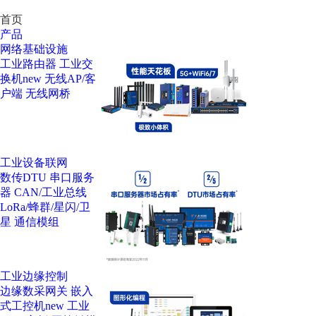
首页
产品
网络基础设施
工业路由器
工业交
换机
new
无线AP/客
户端
无线网桥
工业设备联网
数传DTU
串口服务
器
CAN/工业总线
LoRa/蜂群/星闪/卫
星
通信模组
工业边缘控制
边缘数采网关
嵌入
式工控机
new
工业