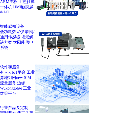
ARM主板
工控触摸
一体机
HMI触摸屏
& I/O
智能感知设备
低功耗数采仪
联网/
通用传感器
场景解
决方案
太阳能供电
系统
软件和服务
有人云loT平台
工业
异地组网
new
SIM
流量服务
边缘
WukongEdge
工业
数采平台
行业产品及定制
定制开发/代工生产