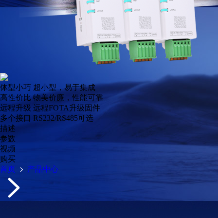
体型小巧
超小型，易于集成
高性价比
物美价廉，性能可靠
远程升级
远程FOTA升级固件
多个接口
RS232/RS485可选
描述
参数
视频
购买
首页
产品中心