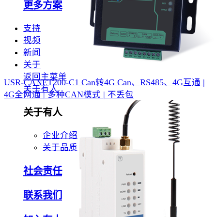
更多方案
支持
视频
新闻
关于
返回主菜单
USR-CANET200-C1 Can转4G
Can、RS485、4G互通 |
关于有人
4G全网通 | 多种CAN模式 | 不丢包
关于有人
企业介绍
关于品质
社会责任
联系我们