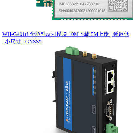
WH-G401tf 全能型cat-1模块
10M下载 5M上传 | 延迟低
| 小尺寸 | GNSS*