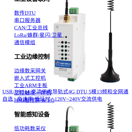
数传DTU
串口服务器
CAN/工业总线
LoRa/蜂群/星闪/卫星
通信模组
工业边缘控制
边缘数采网关
嵌入式工控机
工业ARM主板
USR-DR514 交流供电导轨式4G DTU
5模13频和全网通
工控触摸一体机
自选 | 高速率 低延时 | 120V~240V交流供电
HMI触摸屏 & I/O
智能感知设备
低功耗数采仪