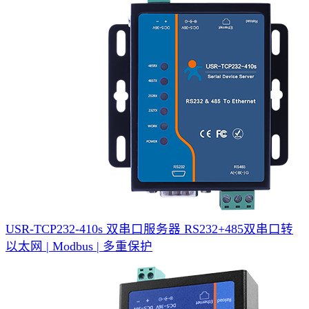
USR-TCP232-410s 双串口服务器
RS232+485双串口转
以太网 | Modbus | 多重保护