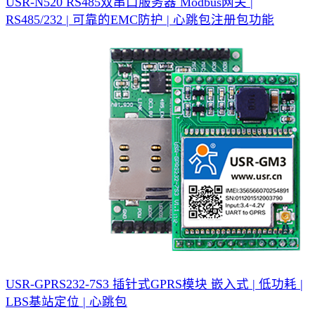
USR-N520 RS485双串口服务器
Modbus网关 |
RS485/232 | 可靠的EMC防护 | 心跳包注册包功能
USR-GPRS232-7S3 插针式GPRS模块
嵌入式 | 低功耗 |
LBS基站定位 | 心跳包