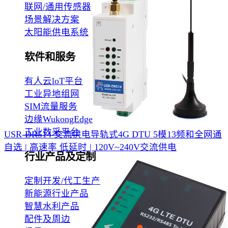
联网/通用传感器
场景解决方案
太阳能供电系统
软件和服务
有人云loT平台
工业异地组网
SIM流量服务
边缘WukongEdge
工业数采平台
USR-DR514 交流供电导轨式4G DTU
5模13频和全网通
自选 | 高速率 低延时 | 120V~240V交流供电
行业产品及定制
定制开发/代工生产
新能源行业产品
智慧水利产品
配件及周边