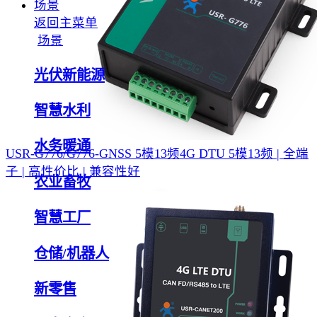
场景
返回主菜单
场景
光伏新能源
智慧水利
水务暖通
USR-G776/G776-GNSS 5模13频4G DTU
5模13频 | 全端
子 | 高性价比 | 兼容性好
农业畜牧
智慧工厂
仓储/机器人
新零售