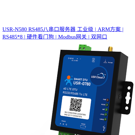
USR-N580 RS485八串口服务器
工业级 | ARM方案 |
RS485*8 | 硬件看门狗 | Modbus网关 | 双网口