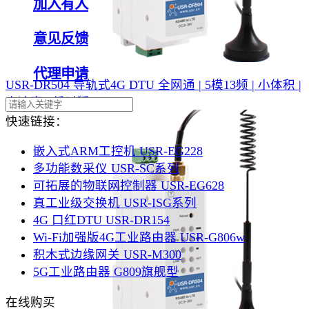
加入有人
意见反馈
代理申请
USR-DR504 导轨式4G DTU
全网通 | 5模13频 | 小体积 |
高速率 | 低时延
快速链接：
嵌入式ARM工控机 USR-EG228
多功能数采仪 USR-SC系列
可拓展的物联网控制器 USR-EG628
真工业级交换机 USR-ISG系列
4G 口红DTU USR-DR154
Wi-Fi加强版4G工业路由器 USR-G806w
积木式边缘网关 USR-M300
5G工业路由器 G809旗舰型
在线购买