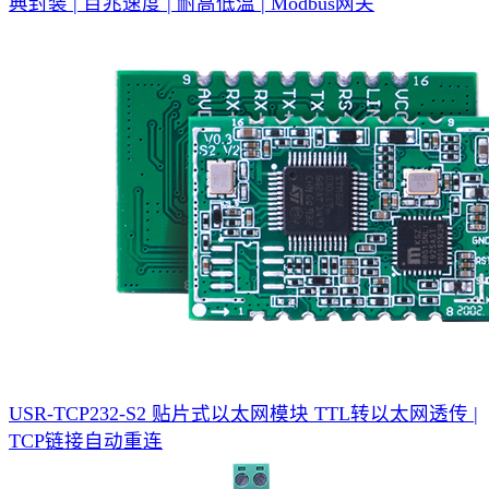
典封装 | 百兆速度 | 耐高低温 | Modbus网关
USR-TCP232-S2 贴片式以太网模块
TTL转以太网透传 |
TCP链接自动重连