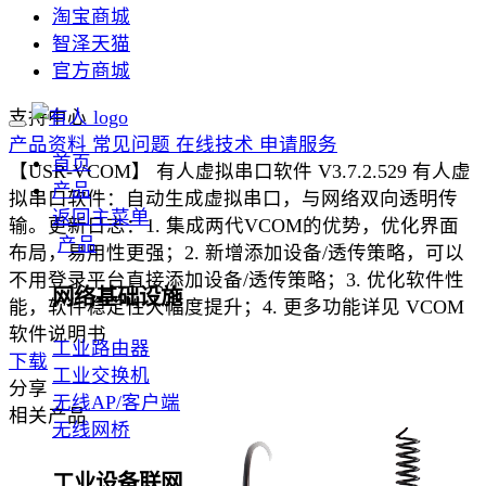
淘宝商城
智泽天猫
官方商城
支持中心
产品资料
常见问题
在线技术
申请服务
首页
【USR-VCOM】 有人虚拟串口软件 V3.7.2.529
有人虚
产品
拟串口软件：自动生成虚拟串口，与网络双向透明传
返回主菜单
输。更新日志：1. 集成两代VCOM的优势，优化界面
产品
布局，易用性更强；2. 新增添加设备/透传策略，可以
不用登录平台直接添加设备/透传策略；3. 优化软件性
网络基础设施
能，软件稳定性大幅度提升；4. 更多功能详见 VCOM
软件说明书
工业路由器
下载
工业交换机
分享
无线AP/客户端
相关产品
无线网桥
工业设备联网