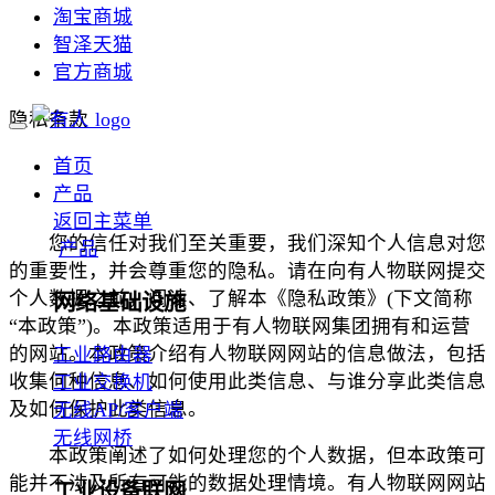
淘宝商城
智泽天猫
官方商城
隐私条款
首页
产品
返回主菜单
您的信任对我们至关重要，我们深知个人信息对您
产品
的重要性，并会尊重您的隐私。请在向有人物联网提交
个人数据之前，阅读、了解本《隐私政策》(下文简称
网络基础设施
“本政策”)。本政策适用于有人物联网集团拥有和运营
的网站。本政策介绍有人物联网网站的信息做法，包括
工业路由器
收集何种信息、如何使用此类信息、与谁分享此类信息
工业交换机
及如何保护此类信息。
无线AP/客户端
无线网桥
本政策阐述了如何处理您的个人数据，但本政策可
能并不涉及所有可能的数据处理情境。有人物联网网站
工业设备联网