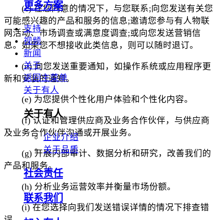
更多方案
(c) 在您同意的情况下，与您联系;向您发送有关您
可能感兴趣的产品和服务的信息;邀请您参与有人物联
支持
网活动、市场调查或满意度调查;或向您发送营销信
视频
息。如果您不想接收此类信息，则可以随时退订。
新闻
关于
(d) 向您发送重要通知，如操作系统或应用程序更
返回主菜单
新和安装的通知。
关于有人
(e) 为您提供个性化用户体验和个性化内容。
关于有人
(f) 认证和管理供应商及业务合作伙伴，与供应商
及业务合作伙伴沟通或开展业务。
企业介绍
关于品质
(g) 开展内部审计、数据分析和研究，改善我们的
产品和服务。
社会责任
(h) 分析业务运营效率并衡量市场份额。
联系我们
(i) 在您选择向我们发送错误详情的情况下排查错
误。