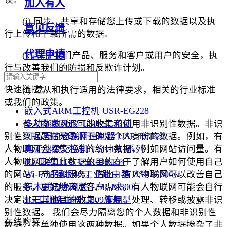
加入有人
(j) 同步、共享和存储您上传或下载的数据以及执
意见反馈
行上传和下载所需的数据。
代理申请
(k) 保护我们产品、服务和客户或用户的安全，执
行与改善我们的防损和反欺诈计划。
快速链接：
(l) 遵从和执行适用的法律要求，相关的行业标准
或我们的政策。
嵌入式ARM工控机 USR-EG228
多功能数采仪 USR-SC系列
有人物联网还可能收集和使用非识别性数据。非识
可拓展的物联网控制器 USR-EG628
别性数据是指无法用于确定个人身份的数据。例如，有
真工业级交换机 USR-ISG系列
人物联网会收集汇总的统计数据，例如网站访问量。有
4G 口红DTU USR-DR154
人物联网收集此数据的目的在于了解用户如何使用自己
Wi-Fi加强版4G工业路由器 USR-G806w
的网站、产品和服务。借此，有人物联网可以改善自己
积木式边缘网关 USR-M300
的服务，更好地满足客户需求。有人物联网可能会自行
5G工业路由器 G809旗舰型
决定出于其他目的收集、使用、处理、转移或披露非识
别性数据。 我们会尽力隔离您的个人数据和非识别性
在线购买
数据，并单独使用这两种数据。如果个人数据掺杂了非