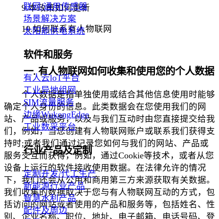
联网/通用传感器
9.本政策如何更新
场景解决方案
10.如何联系有人物联网
太阳能供电系统
软件和服务
一. 有人物联网如何收集和使用您的个人数据
有人云loT平台
工业异地组网
个人数据是指单独使用或结合其他信息使用时能够
SIM流量服务
确定个人身份的信息。此类数据会在您使用我们的网
边缘WukongEdge
站、产品或服务，以及与我们互动时由您直接提交给我
工业数采平台
们，例如，当您创建有人物联网账户或联系我们获得支
持时;或者我们通过记录您如何与我们的网站、产品或
行业产品及定制
服务交互而获得，例如，通过Cookie等技术，或者从您
设备上运行的软件接收使用数据。在法律允许的情况
定制开发/代工生产
下，我们还会从公用和商用第三方来源获取有关数据。
新能源行业产品
我们收集的数据取决于您与有人物联网互动的方式，包
智慧水利产品
括访问的网站或者使用的产品和服务等，包括姓名、性
配件及周边
别、企业名称、职位、地址、电子邮箱、电话号码、登