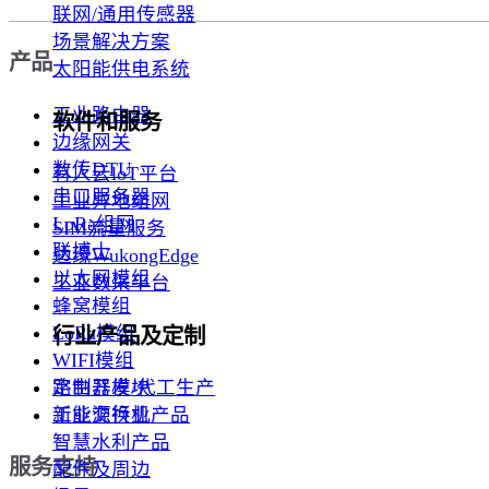
联网/通用传感器
场景解决方案
产品
太阳能供电系统
工业路由器
软件和服务
边缘网关
数传DTU
有人云loT平台
串口服务器
工业异地组网
LoRa组网
SIM流量服务
联博士
边缘WukongEdge
以太网模组
工业数采平台
蜂窝模组
LoRa模组
行业产品及定制
WIFI模组
路由器模块
定制开发/代工生产
工业交换机
新能源行业产品
智慧水利产品
服务支持
配件及周边