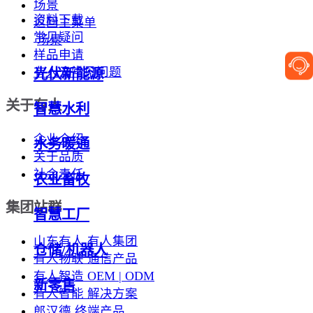
场景
资料下载
返回主菜单
常见疑问
场景
样品申请
有人云常见问题
光伏新能源
关于有人
智慧水利
企业介绍
水务暖通
关于品质
社会责任
农业畜牧
集团站群
智慧工厂
山东有人 有人集团
仓储/机器人
有人物联 通信产品
有人智造 OEM | ODM
新零售
有人智能 解决方案
郎汉德 终端产品