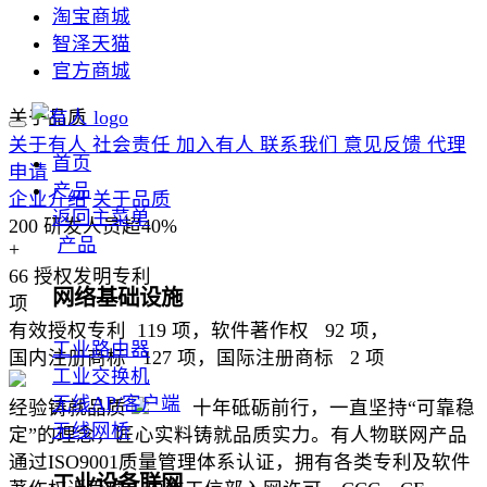
淘宝商城
智泽天猫
官方商城
关于品质
关于有人
社会责任
加入有人
联系我们
意见反馈
代理
首页
申请
产品
企业介绍
关于品质
返回主菜单
200
研发人员超40%
产品
+
66
授权发明专利
网络基础设施
项
有效授权专利
119
项，软件著作权
92
项，
工业路由器
国内注册商标
127
项，国际注册商标
2
项
工业交换机
无线AP/客户端
经验铸就品质
十年砥砺前行，一直坚持“可靠稳
无线网桥
定”的理念，匠心实料铸就品质实力。有人物联网产品
通过ISO9001质量管理体系认证，拥有各类专利及软件
工业设备联网