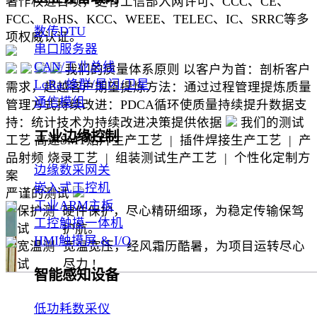
著作权近百项，更有工信部入网许可、CCC、CE、
FCC、RoHS、KCC、WEEE、TELEC、IC、SRRC等多
数传DTU
项权威认证。
串口服务器
CAN/工业总线
我们的质量体系原则
以客户为首：剖析客户
LoRa/蜂群/星闪/卫星
需求，超越客户期望提炼方法：通过过程管理提炼质量
通信模组
管理方式持续改进：PDCA循环使质量持续提升数据支
持：统计技术为持续改进决策提供依据
我们的测试
工业边缘控制
工艺
高速SMT贴片生产工艺 | 插件焊接生产工艺 | 产
品射频 烧录工艺 | 组装测试生产工艺 | 个性化定制方
边缘数采网关
案
嵌入式工控机
严谨的测试
工业ARM主板
保护测
硬件保护，尽心精研细琢，为稳定传输保驾
工控触摸一体机
试
护航。
HMI触摸屏 & I/O
宽温测
宽温宽压，经风霜历酷暑，为项目运转尽心
试
尽力 !
智能感知设备
低功耗数采仪