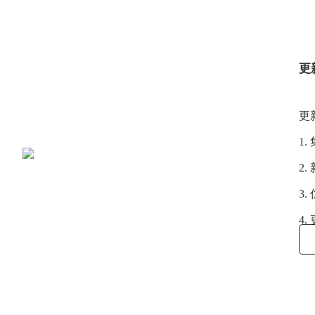
更新
更
1
2
3
4