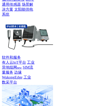
通用传感器
场景解
决方案
太阳能供电
系统
软件和服务
有人云loT平台
工业
异地组网
SIM流
new
量服务
边缘
WukongEdge
工业
数采平台