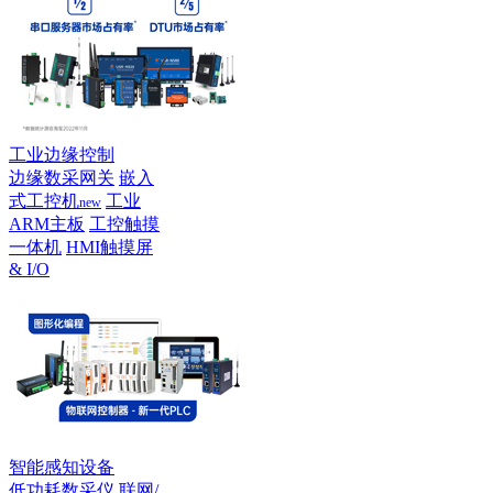
工业边缘控制
边缘数采网关
嵌入
式工控机
工业
new
ARM主板
工控触摸
一体机
HMI触摸屏
& I/O
智能感知设备
低功耗数采仪
联网/