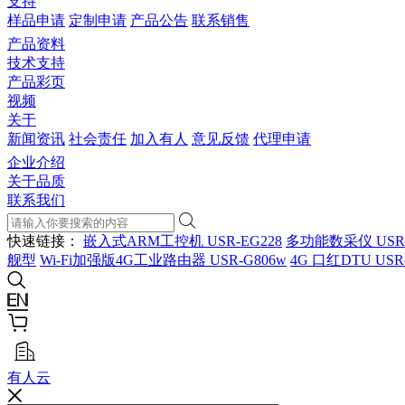
支持
样品申请
定制申请
产品公告
联系销售
产品资料
技术支持
产品彩页
视频
关于
新闻资讯
社会责任
加入有人
意见反馈
代理申请
企业介绍
关于品质
联系我们
快速链接：
嵌入式ARM工控机 USR-EG228
多功能数采仪 USR
舰型
Wi-Fi加强版4G工业路由器 USR-G806w
4G 口红DTU USR
有人云