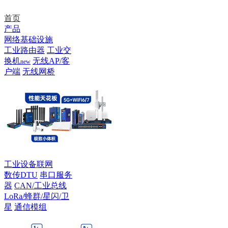
首页
产品
网络基础设施
工业路由器
工业交
换机
无线AP/客
new
户端
无线网桥
工业设备联网
数传DTU
串口服务
器
CAN/工业总线
LoRa/蜂群/星闪/卫
星
通信模组