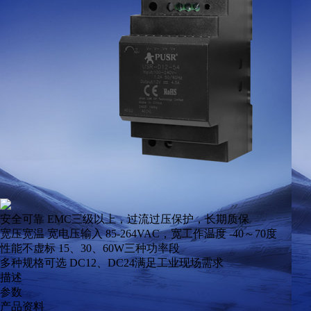
安全可靠
EMC三级以上，过流过压保护，长期质保
宽压宽温
宽电压输入 85-264VAC，宽工作温度 -40～70度
性能不虚标
15、30、60W三种功率段
多种规格可选
DC12、DC24满足工业现场需求
描述
参数
产品资料