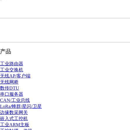
产品
工业路由器
工业交换机
无线AP/客户端
无线网桥
数传DTU
串口服务器
CAN/工业总线
LoRa/蜂群/星闪/卫星
边缘数采网关
嵌入式工控机
工业ARM主板