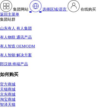
集团网站
选择区域/语言
在线购买
返回主菜单
集团站群
山东有人 有人集团
有人物联 通讯产品
有人智造 OEM|ODM
有人智能 解决方案
郎汉德 终端产品
如何购买
官方商城
天猫商城
京东商城
淘宝商城
智泽天猫