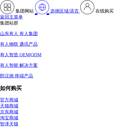
集团网站
选择区域/语言
在线购买
返回主菜单
集团站群
山东有人 有人集团
有人物联 通讯产品
有人智造 OEM|ODM
有人智能 解决方案
郎汉德 终端产品
如何购买
官方商城
天猫商城
京东商城
淘宝商城
智泽天猫