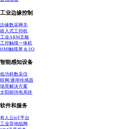
工业边缘控制
边缘数采网关
嵌入式工控机
工业ARM主板
工控触摸一体机
HMI触摸屏 & I/O
智能感知设备
低功耗数采仪
联网/通用传感器
场景解决方案
太阳能供电系统
软件和服务
有人云loT平台
工业异地组网