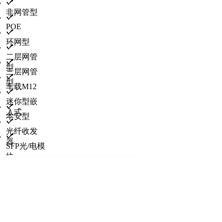
非网管型
POE
环网型
二层网管
型
三层网管
型
车载M12
迷你型嵌
入式
本安型
光纤收发
器
SFP光/电模
块