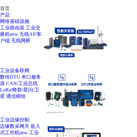
首页
产品
网络基础设施
工业路由器
工业交
换机
new
无线AP/客
户端
无线网桥
工业设备联网
数传DTU
串口服务
器
CAN/工业总线
LoRa/蜂群/星闪/卫
星
通信模组
工业边缘控制
边缘数采网关
嵌入
式工控机
new
工业