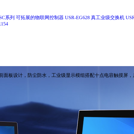
SC系列
可拓展的物联网控制器 USR-EG628
真工业级交换机 USR
154
集IP65前面板设计，防尘防水，工业级显示模组搭配十点电容触摸