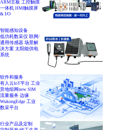
ARM主板
工控触摸
一体机
HMI触摸屏
& I/O
智能感知设备
低功耗数采仪
联网/
通用传感器
场景解
决方案
太阳能供电
系统
软件和服务
有人云loT平台
工业
异地组网
new
SIM
流量服务
边缘
WukongEdge
工业
数采平台
行业产品及定制
定制开发/代工生产