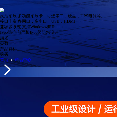
灵活拓展
多功能拓展卡，可选串口，硬盘，UPS电源等。
接口丰富
多网口，多串口，USB，HDMI
兼容多系统
支持Windows和Ubuntu
IP65防护
前面板IP65级防水设计
描述
参数
产品资料
购买
首页
产品中心