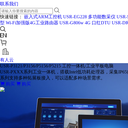
联系我们
快速链接：
嵌入式ARM工控机 USR-EG228
多功能数采仪 USR-
型
Wi-Fi加强版4G工业路由器 USR-G806w
4G 口红DTU USR-DR
有人云
USR-P3121/P3156/P5156/P5215
工控一体机/工业平板电脑
USR-PXXX系列工业一体机，搭载Intel低功耗处理器，采
系列支持多种拓展板接入，可以适配多种场景需求。
购买
购买