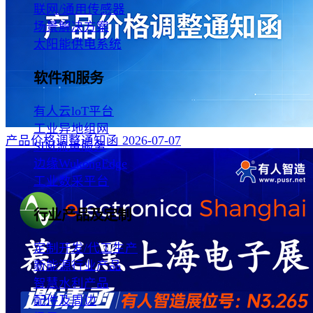
联网/通用传感器
场景解决方案
太阳能供电系统
软件和服务
有人云loT平台
工业异地组网
产品价格调整通知函
2026-07-07
SIM流量服务
边缘WukongEdge
工业数采平台
行业产品及定制
定制开发/代工生产
新能源行业产品
智慧水利产品
配件及周边