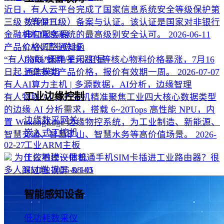
近日，有人云平台完成了国家信息系统安全等级保护第
三级（等保三级）备案与认证。该认证是国家对非银行
数传DTU
金融机构信息系统的最高级别安全认可。
2026-06-11
串口服务器
产品价格调整通知函
CAN/工业总线
“有人物联”因电子元器件等核心物料价格暴涨，7月16
LoRa/蜂群/星闪/卫星
日起上调多类产品价格，报价有效期一周。
2026-07-07
通信模组
有人AI算力主机 | 多源数据，AI分析，边缘智理
工业边缘控制
有人物联 AI 算力主机精准聚焦工业四大核心数据类型
的边缘 AI 分析需求，搭载 6~20Tops 高性能 NPU，内
边缘数采网关
置 WukongEdge 边缘物控系统，为工业制造、新能源、
嵌入式工控机
智慧交通、智慧矿山、智慧水务等高价值场景。
2026-
02-27
工业ARM主板
为什么不建议把普通手机SIM卡插进工业路由器？很
工控触摸一体机
多人踩过坑
2026-08-05
HMI触摸屏 & I/O
智能感知设备
低功耗数采仪