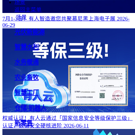
场景
返回主菜单
场景
7月1-3日！有人智造邀您共聚慕尼黑上海电子展
2026-
06-29
光伏新能源
智慧水利
水务暖通
农业畜牧
智慧工厂
仓储/机器人
权威认证！有人云通过「国家信息安全等级保护三级」
新零售
认证，数据安全硬核进阶
2026-06-11