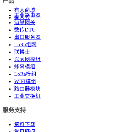
产品
有人商城
工业路由器
有人云
边缘网关
数传DTU
串口服务器
LoRa组网
联博士
以太网模组
蜂窝模组
LoRa模组
WIFI模组
路由器模块
工业交换机
服务支持
资料下载
常见疑问