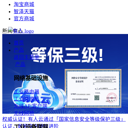
淘宝商城
智泽天猫
官方商城
新闻中心
首页
产品
返回主菜单
产品
网络基础设施
工业路由器
工业交换机
无线AP/客户端
无线网桥
权威认证！有人云通过「国家信息安全等级保护三级」
认证，数据安全硬核进阶
工业设备联网