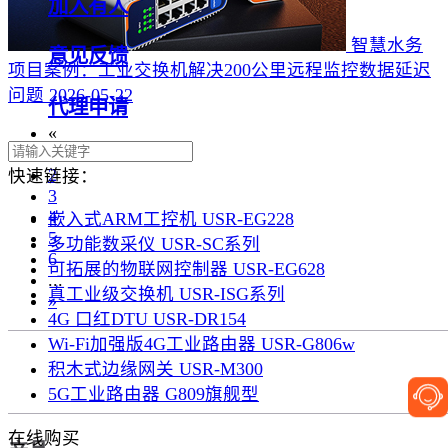
加入有人
智慧水务
意见反馈
项目案例：工业交换机解决200公里远程监控数据延迟
问题
2026-05-22
代理申请
«
1
2
快速链接：
3
4
嵌入式ARM工控机 USR-EG228
5
多功能数采仪 USR-SC系列
6
可拓展的物联网控制器 USR-EG628
...
真工业级交换机 USR-ISG系列
»
4G 口红DTU USR-DR154
Wi-Fi加强版4G工业路由器 USR-G806w
积木式边缘网关 USR-M300
5G工业路由器 G809旗舰型
在线购买