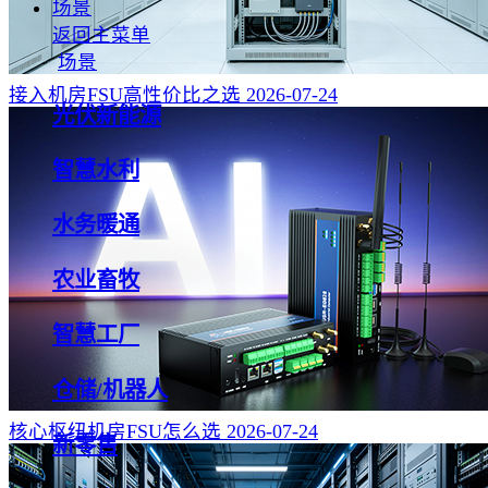
场景
返回主菜单
场景
接入机房FSU高性价比之选
2026-07-24
光伏新能源
智慧水利
水务暖通
农业畜牧
智慧工厂
仓储/机器人
核心枢纽机房FSU怎么选
2026-07-24
新零售