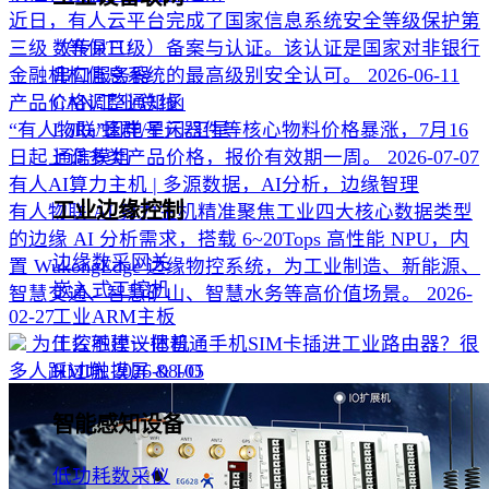
近日，有人云平台完成了国家信息系统安全等级保护第
三级（等保三级）备案与认证。该认证是国家对非银行
数传DTU
金融机构信息系统的最高级别安全认可。
2026-06-11
串口服务器
产品价格调整通知函
CAN/工业总线
“有人物联”因电子元器件等核心物料价格暴涨，7月16
LoRa/蜂群/星闪/卫星
日起上调多类产品价格，报价有效期一周。
2026-07-07
通信模组
有人AI算力主机 | 多源数据，AI分析，边缘智理
工业边缘控制
有人物联 AI 算力主机精准聚焦工业四大核心数据类型
的边缘 AI 分析需求，搭载 6~20Tops 高性能 NPU，内
边缘数采网关
置 WukongEdge 边缘物控系统，为工业制造、新能源、
嵌入式工控机
智慧交通、智慧矿山、智慧水务等高价值场景。
2026-
02-27
工业ARM主板
为什么不建议把普通手机SIM卡插进工业路由器？很
工控触摸一体机
多人踩过坑
2026-08-05
HMI触摸屏 & I/O
智能感知设备
低功耗数采仪