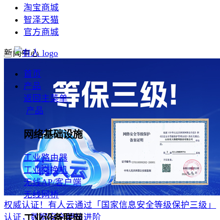
淘宝商城
智泽天猫
官方商城
新闻中心
首页
产品
返回主菜单
产品
网络基础设施
工业路由器
工业交换机
无线AP/客户端
无线网桥
权威认证！有人云通过「国家信息安全等级保护三级」
认证，数据安全硬核进阶
工业设备联网