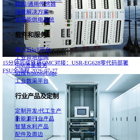
联网/通用传感器
场景解决方案
太阳能供电系统
软件和服务
有人云loT平台
工业异地组网
15分钟完成铁塔OMC对接：USR-EG628零代码部署
SIM流量服务
FSU全流程‌
2026-07-27
边缘WukongEdge
工业数采平台
行业产品及定制
定制开发/代工生产
新能源行业产品
智慧水利产品
配件及周边