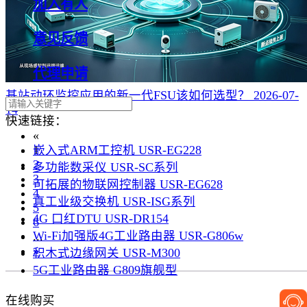
加入有人
意见反馈
代理申请
基站动环监控应用的新一代FSU该如何选型？
2026-07-
14
快速链接：
«
嵌入式ARM工控机 USR-EG228
1
2
多功能数采仪 USR-SC系列
3
可拓展的物联网控制器 USR-EG628
4
真工业级交换机 USR-ISG系列
5
4G 口红DTU USR-DR154
6
Wi-Fi加强版4G工业路由器 USR-G806w
...
»
积木式边缘网关 USR-M300
5G工业路由器 G809旗舰型
在线购买