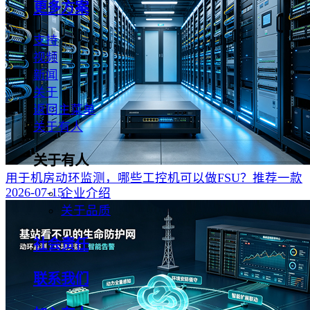
更多方案
支持
视频
新闻
关于
返回主菜单
关于有人
关于有人
用于机房动环监测，哪些工控机可以做FSU？推荐一款
2026-07-15
企业介绍
关于品质
社会责任
联系我们