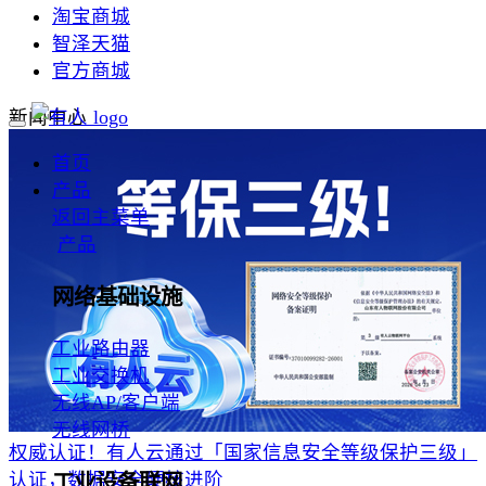
淘宝商城
智泽天猫
官方商城
新闻中心
首页
产品
返回主菜单
产品
网络基础设施
工业路由器
工业交换机
无线AP/客户端
无线网桥
权威认证！有人云通过「国家信息安全等级保护三级」
认证，数据安全硬核进阶
工业设备联网