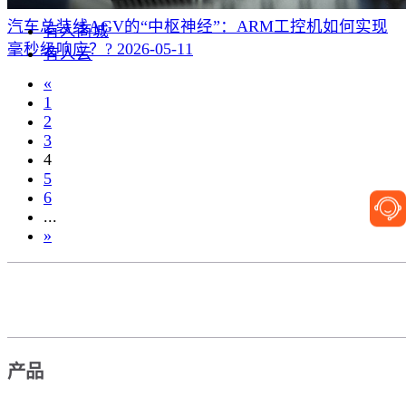
汽车总装线AGV的“中枢神经”：ARM工控机如何实现
有人商城
毫秒级响应？?
2026-05-11
有人云
«
1
2
3
4
5
6
...
»
产品