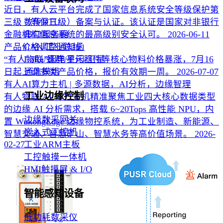
近日，有人云平台完成了国家信息系统安全等级保护第
三级（等保三级）备案与认证。该认证是国家对非银行
数传DTU
金融机构信息系统的最高级别安全认可。
2026-06-11
串口服务器
产品价格调整通知函
CAN/工业总线
“有人物联”因电子元器件等核心物料价格暴涨，7月16
LoRa/蜂群/星闪/卫星
日起上调多类产品价格，报价有效期一周。
2026-07-07
通信模组
有人AI算力主机 | 多源数据，AI分析，边缘智理
工业边缘控制
有人物联 AI 算力主机精准聚焦工业四大核心数据类型
的边缘 AI 分析需求，搭载 6~20Tops 高性能 NPU，内
边缘数采网关
置 WukongEdge 边缘物控系统，为工业制造、新能源、
嵌入式工控机
智慧交通、智慧矿山、智慧水务等高价值场景。
2026-
02-27
工业ARM主板
工控触摸一体机
HMI触摸屏 & I/O
智能感知设备
低功耗数采仪