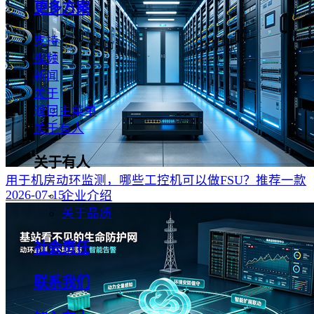
更多方案
支持
视频
新闻
关于
返回主菜单
关于有人
关于有人
用于机房动环监测，哪些工控机可以做FSU？推荐一款
2026-07-15
企业介绍
关于品质
社会责任
联系我们