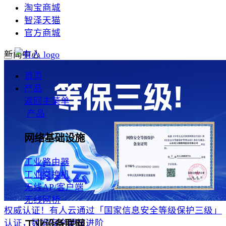
淘宝商城
智泽天猫
官方商城
新闻中心
首页
产品
返回主菜单
产品
网络基础设施
工业路由器
工业交换机
无线AP/客户端
无线网桥
权威认证！有人云通过「国家信息安全等级保护三级」
认证，数据安全硬核进阶
工业设备联网