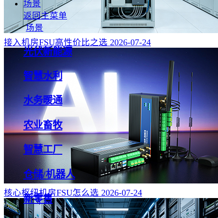
场景
返回主菜单
场景
接入机房FSU高性价比之选
2026-07-24
光伏新能源
智慧水利
水务暖通
农业畜牧
智慧工厂
仓储/机器人
核心枢纽机房FSU怎么选
2026-07-24
新零售