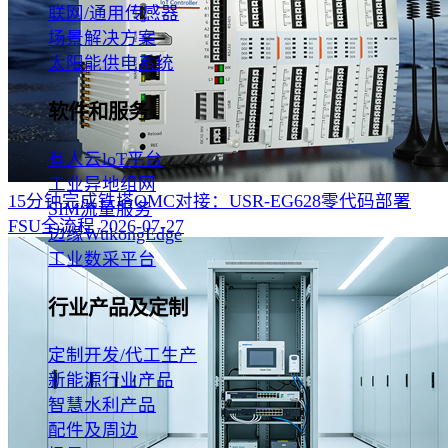
联网/通用传感器
场景解决方案
太阳能供电系统
软件和服务
有人云loT平台
工业异地组网
15分钟完成铁塔OMC对接：USR-EG628零代码部署
SIM流量服务
FSU全流程‌
2026-07-27
边缘WukongEdge
工业数采平台
行业产品及定制
定制开发/代工生产
新能源行业产品
智慧水利产品
配件及周边