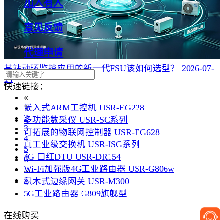
加入有人
意见反馈
代理申请
基站动环监控应用的新一代FSU该如何选型？
2026-07-
14
快速链接：
«
嵌入式ARM工控机 USR-EG228
1
2
多功能数采仪 USR-SC系列
3
可拓展的物联网控制器 USR-EG628
4
真工业级交换机 USR-ISG系列
5
4G 口红DTU USR-DR154
6
Wi-Fi加强版4G工业路由器 USR-G806w
...
»
积木式边缘网关 USR-M300
5G工业路由器 G809旗舰型
在线购买