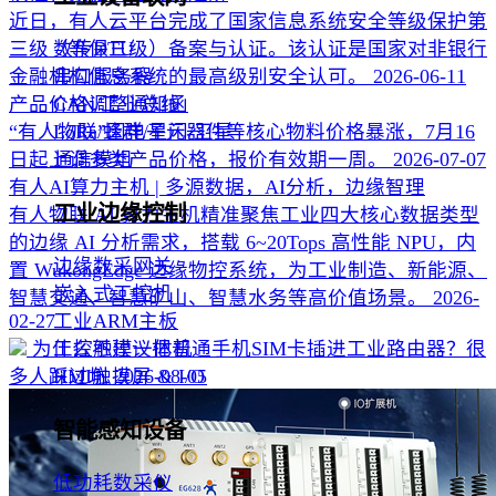
近日，有人云平台完成了国家信息系统安全等级保护第
三级（等保三级）备案与认证。该认证是国家对非银行
数传DTU
金融机构信息系统的最高级别安全认可。
2026-06-11
串口服务器
产品价格调整通知函
CAN/工业总线
“有人物联”因电子元器件等核心物料价格暴涨，7月16
LoRa/蜂群/星闪/卫星
日起上调多类产品价格，报价有效期一周。
2026-07-07
通信模组
有人AI算力主机 | 多源数据，AI分析，边缘智理
工业边缘控制
有人物联 AI 算力主机精准聚焦工业四大核心数据类型
的边缘 AI 分析需求，搭载 6~20Tops 高性能 NPU，内
边缘数采网关
置 WukongEdge 边缘物控系统，为工业制造、新能源、
嵌入式工控机
智慧交通、智慧矿山、智慧水务等高价值场景。
2026-
02-27
工业ARM主板
为什么不建议把普通手机SIM卡插进工业路由器？很
工控触摸一体机
多人踩过坑
2026-08-05
HMI触摸屏 & I/O
智能感知设备
低功耗数采仪