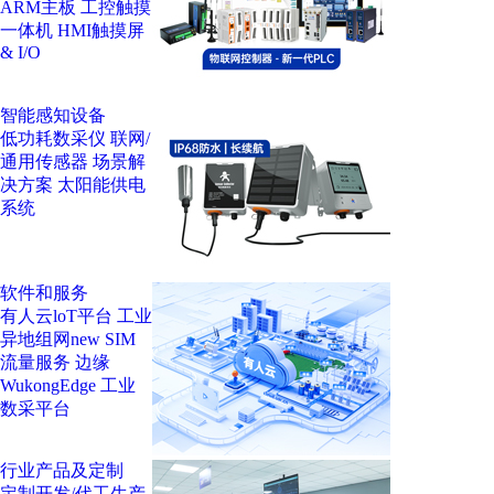
ARM主板
工控触摸
一体机
HMI触摸屏
& I/O
智能感知设备
低功耗数采仪
联网/
通用传感器
场景解
决方案
太阳能供电
系统
软件和服务
有人云loT平台
工业
异地组网
new
SIM
流量服务
边缘
WukongEdge
工业
数采平台
行业产品及定制
定制开发/代工生产