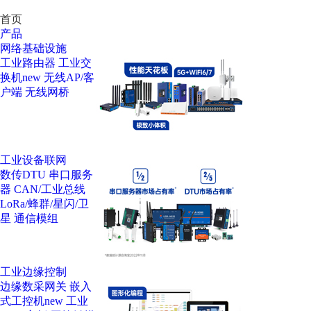
首页
产品
网络基础设施
工业路由器
工业交
换机
new
无线AP/客
户端
无线网桥
工业设备联网
数传DTU
串口服务
器
CAN/工业总线
LoRa/蜂群/星闪/卫
星
通信模组
工业边缘控制
边缘数采网关
嵌入
式工控机
new
工业