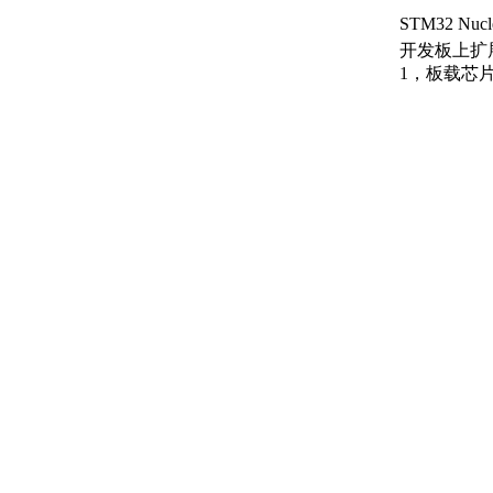
STM32 
开发板上扩展
1，板载芯