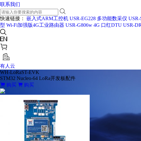
联系我们
快速链接：
嵌入式ARM工控机 USR-EG228
多功能数采仪 USR-
型
Wi-Fi加强版4G工业路由器 USR-G806w
4G 口红DTU USR-DR
有人云
WH-LoRaST-EVK
STM32 Nucleo-64 LoRa开发板配件
购买
购买