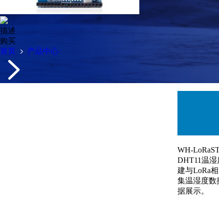
描述
购买
首页
产品中心
WH-LoRa
DHT11温
建与LoRa
集温湿度数
据展示。