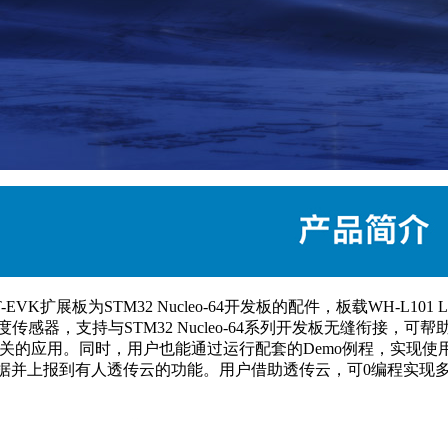
ST-EVK扩展板为STM32 Nucleo-64开发板的配件，板载WH-L101 
湿度传感器，支持与STM32 Nucleo-64系列开发板无缝衔接，可
相关的应用。同时，用户也能通过运行配套的Demo例程，实现使用
据并上报到有人透传云的功能。用户借助透传云，可0编程实现