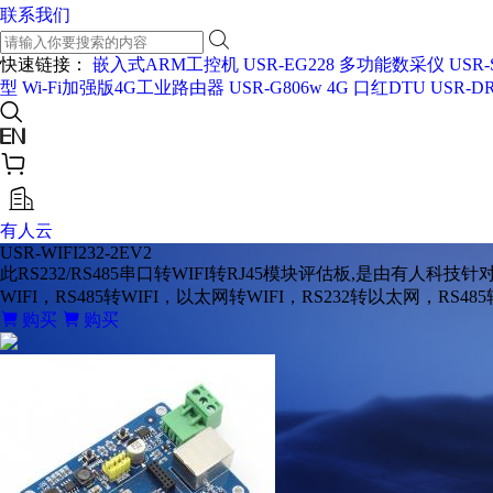
联系我们
快速链接：
嵌入式ARM工控机 USR-EG228
多功能数采仪 USR-
型
Wi-Fi加强版4G工业路由器 USR-G806w
4G 口红DTU USR-DR
有人云
USR-WIFI232-2EV2
此RS232/RS485串口转WIFI转RJ45模块评估板,是由有人
WIFI，RS485转WIFI，以太网转WIFI，RS232转以太网，R
购买
购买