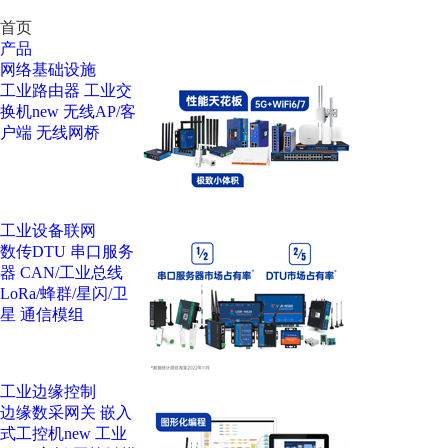
首页
产品
网络基础设施
工业路由器
工业交
换机
new
无线AP/客
户端
无线网桥
工业设备联网
数传DTU
串口服务
器
CAN/工业总线
LoRa/蜂群/星闪/卫
星
通信模组
工业边缘控制
边缘数采网关
嵌入
式工控机
new
工业