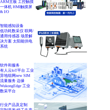
ARM主板
工控触摸
一体机
HMI触摸屏
& I/O
智能感知设备
低功耗数采仪
联网/
通用传感器
场景解
决方案
太阳能供电
系统
软件和服务
有人云loT平台
工业
异地组网
new
SIM
流量服务
边缘
WukongEdge
工业
数采平台
行业产品及定制
定制开发/代工生产