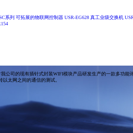
SC系列
可拓展的物联网控制器 USR-EG628
真工业级交换机 USR
154
科技针对我公司的现有插针式封装WIFI模块产品研发生产的一款多功能评
S485转以太网之间的通信的测试。