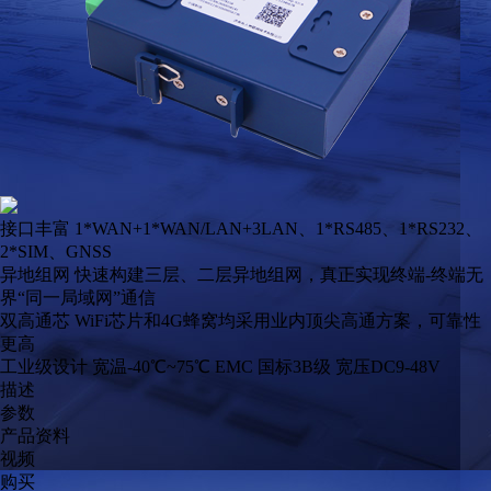
接口丰富
1*WAN+1*WAN/LAN+3LAN、1*RS485、1*RS232、
2*SIM、GNSS
异地组网
快速构建三层、二层异地组网，真正实现终端-终端无
界“同一局域网”通信
双高通芯
WiFi芯片和4G蜂窝均采用业内顶尖高通方案，可靠性
更高
工业级设计
宽温-40℃~75℃ EMC 国标3B级 宽压DC9-48V
描述
参数
产品资料
视频
购买