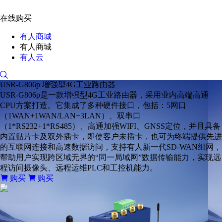
在线购买
有人商城
有人商城
有人云
USR-G806p
增强型4G工业路由器
USR-G806p是一款增强型4G工业路由器，采用业内高端高通
CPU方案打造。它集成了多种硬件接口，包括：5网口
（1WAN+1WAN/LAN+3LAN）、双串口
（1*RS232+1*RS485）、高通加强WIFI、GNSS定位，并且具备
内置贴片卡及双外插卡，即使客户未插卡，也可为终端提供先进
的互联网连接和高速数据访问，支持有人新一代SD-WAN组网，
帮助用户实现跨区域无界的“同一局域网”数据传输能力，实现远
程访问摄像头、远程运维PLC和工控机能力。
购买
购买