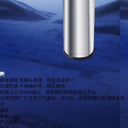
精准测量
双翻斗原理，精度高误差小
防腐防锈
不锈钢外壳，经久耐用
快捷上云
RS485输出，搭配网关轻松链接云平台
应用范围广
广泛用于气象站、水文站、农林等部门监测降水情
况
描述
参数
产品资料