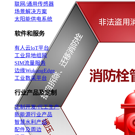
联网/通用传感器
场景解决方案
太阳能供电系统
软件和服务
有人云loT平台
工业异地组网
SIM流量服务
边缘WukongEdge
工业数采平台
行业产品及定制
定制开发/代工生产
新能源行业产品
智慧水利产品
配件及周边