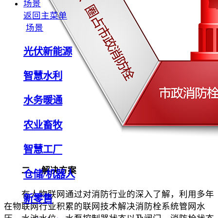
场景
返回主菜单
场景
光伏新能源
智慧水利
水务暖通
农业畜牧
智慧工厂
二、 解决方案
仓储/机器人
有人物联网通过对消防行业的深入了解，利用多年
新零售
在物联网行业积累的联网技术解决消防栓系统管网水