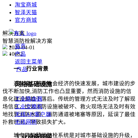
淘宝商城
智泽天猫
官方商城
解决方案
智慧消防栓解决方案
首页
2020-04-01
10682
产品
返回主菜单
一、 行业背景
产品
近年来，随着社会经济的快速发展，城市建设的步
网络基础设施
伐不断加快,消防工作也凸显重要，然而消防设施的信
工业路由器
息化建设却趋于落后。传统的管理方式无法及时了解现
工业交换机
场信息，比如消防设施被破坏、救火现场无法及时有效
无线AP/客户端
地找到消防水源、消防通道被堵塞等原因，延误了最佳
无线网桥
扑救时间，导致损失扩大。
城市的智慧消防栓系统是对城市基础设施的升级，
工业设备联网