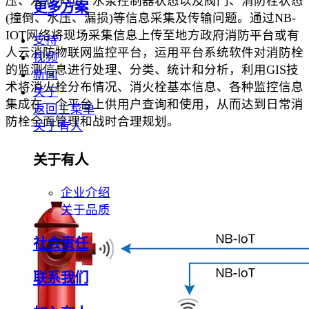
压、水池水位、水泵控制器状态以及阀门、消防栓状态
更多方案
(撞倒、水压、漏损)等信息采集及传输问题。通过NB-
IOT网络将现场采集信息上传至地方政府消防平台或有
支持
人云消防物联网监控平台，运用平台系统软件对消防栓
视频
的监测信息进行处理、分类、统计和分析，利用GIS技
新闻
术将消火栓分布情况、消火栓基本信息、各种监控信息
关于
集成在一个平台上供用户查询和使用，从而达到日常消
返回主菜单
防栓全面管理和战时合理规划。
关于有人
关于有人
企业介绍
关于品质
社会责任
联系我们