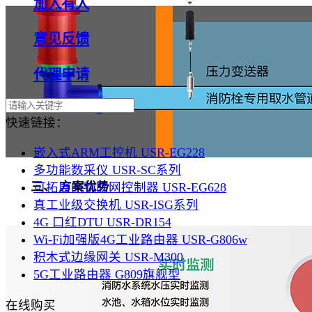
加入有人
意见反馈
代理申请
快速链接：
嵌入式ARM工控机 USR-EG228
多功能数采仪 USR-SC系列
三、 方案优势
可拓展的物联网控制器 USR-EG628
真工业级交换机 USR-ISG系列
4G 口红DTU USR-DR154
Wi-Fi加强版4G工业路由器 USR-G806w
积木式边缘网关 USR-M300
5G工业路由器 G809旗舰型
在线购买