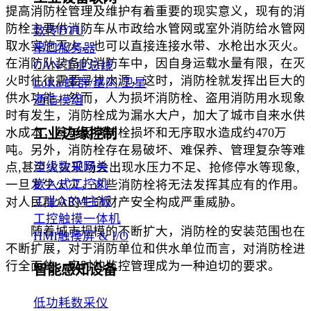
提高消防栓管理及维护有着重要的现实意义，现有的消
防栓主要供消防车从市政给水管网或室外消防给水管网
数传DTU
取水实施灭火，也可以直接连接水带、水枪出水灭火。
串口服务器
在消防队装备的消防车中，因自身运载水量有限，在灭
CAN/工业总线
火时往往需要寻找水源，这时，消防栓就发挥出巨大的
LoRa/蜂群/星闪/卫星
供水功能。然而，人为损坏消防栓、盗用消防用水现象
通信模组
时有发生，消防栓成为漏水大户，加大了城市自来水供
水成本，每年因消防栓损坏和无序取水造成约470万
工业边缘控制
吨。另外，消防栓存在易破坏、难保养、管理复杂等难
边缘数采网关
点,甚至火灾现场会出现水压力不足、抢修停水等现象,
嵌入式工控机
一旦发生火灾，这些消防栓将无法发挥其应有的作用。
工业ARM主板
对人民群众的生命财产安全构成严重威胁。
工控触摸一体机
随着城市规模的不断扩大，消防栓的安装范围也在
HMI触摸屏 & I/O
不断扩展，对于消防单位和供水单位而言，对消防栓进
行全面的、实时的监控管理成为一种迫切的要求。
智能感知设备
低功耗数采仪