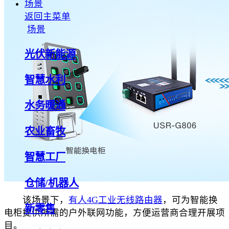
场景
返回主菜单
场景
光伏新能源
智慧水利
水务暖通
农业畜牧
智慧工厂
仓储/机器人
该场景下，
有人4G工业无线路由器
，可为智能换
新零售
电柜提供所需的户外联网功能，方便运营商合理开展项
目。