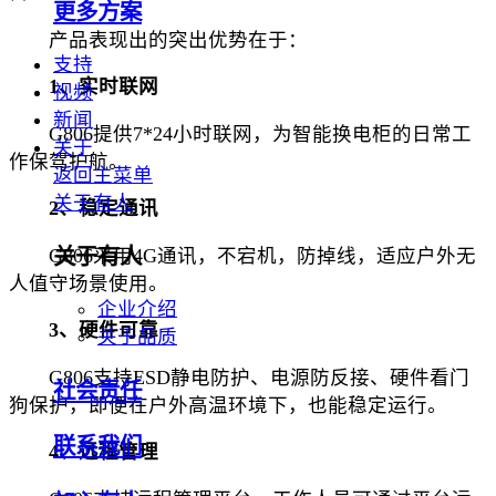
更多方案
产品表现出的突出优势在于：
支持
1、实时联网
视频
新闻
G806提供7*24小时联网，为智能换电柜的日常工
关于
作保驾护航。
返回主菜单
关于有人
2、稳定通讯
G806采用4G通讯，不宕机，防掉线，适应户外无
关于有人
人值守场景使用。
企业介绍
3、硬件可靠
关于品质
G806支持ESD静电防护、电源防反接、硬件看门
社会责任
狗保护，即便在户外高温环境下，也能稳定运行。
联系我们
4、远程管理