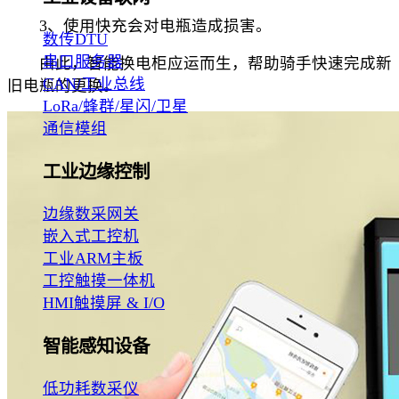
3、使用快充会对电瓶造成损害。
数传DTU
串口服务器
由此，智能换电柜应运而生，帮助骑手快速完成新
CAN/工业总线
旧电瓶的更换。
LoRa/蜂群/星闪/卫星
通信模组
工业边缘控制
边缘数采网关
嵌入式工控机
工业ARM主板
工控触摸一体机
HMI触摸屏 & I/O
智能感知设备
低功耗数采仪