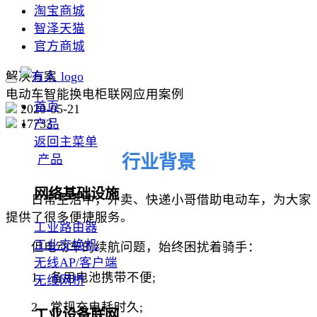
淘宝商城
智泽天猫
官方商城
解决方案
电动车智能换电柜联网应用案例
首页
2020-05-21
17733
产品
返回主菜单
行业背景
产品
网络基础设施
日常生活中，外卖、快递小哥借助电动车，为大家
提供了很多便捷服务。
工业路由器
工业交换机
但电动车的续航问题，始终困扰着骑手：
无线AP/客户端
1、备用电池携带不便;
无线网桥
2、常规充电耗时久;
工业设备联网