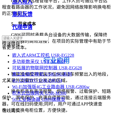
G806支持远程管理平台，工作人员可通过平台远
加入有人
程查看路由器的工作状况，避免因网络故障影响换电柜
的正常运行。
意见反馈
5、节省成本
代理申请
G806可同时承载多台设备的大数据传输，保障终
端与服务器的高效连接，在项目的实际管理中有助于节
快速链接：
省更多成本。
嵌入式ARM工控机 USR-EG228
行业应用
多功能数采仪 USR-SC系列
可拓展的物联网控制器 USR-EG628
真工业级交换机 USR-ISG系列
智能换电柜可安装于任何电动车频繁出入的地段，
4G 口红DTU USR-DR154
尤其是外卖餐饮行业发达的区域。
Wi-Fi加强版4G工业路由器 USR-G806w
换电柜具有高温报警、烟感报警、过载保护、短路
积木式边缘网关 USR-M300
保护、漏电保护、充满自停等功能，通过连接云端服务
5G工业路由器 G809旗舰型
器，可在线扫码使用;同时，用户可通过APP快速查
询、定位换电柜位置，方便快捷。
在线购买