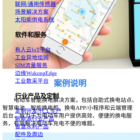
联网/通用传感器
场景解决方案
太阳能供电系统
软件和服务
有人云loT平台
工业异地组网
SIM流量服务
边缘WukongEdge
工业数采平台
案例说明
行业产品及定制
电动车智能换电解决方案，包括自助式换电站点、
智慧电池、智能换电柜、换电APP/小程序和云端管理
定制开发/代工生产
后台，致力于为电动车用户提供高效、便捷的换电服
新能源行业产品
务，有效解决电动车充电不便的难题。
智慧水利产品
配件及周边