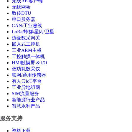
无线AP/客户端
无线网桥
数传DTU
串口服务器
CAN/工业总线
LoRa/蜂群/星闪/卫星
边缘数采网关
嵌入式工控机
工业ARM主板
工控触摸一体机
HMI触摸屏 & I/O
低功耗数采仪
联网/通用传感器
有人云loT平台
工业异地组网
SIM流量服务
新能源行业产品
智慧水利产品
服务支持
资料下载