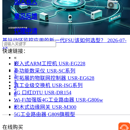
加入有人
意见反馈
代理申请
基站动环监控应用的新一代FSU该如何选型？
2026-07-
14
快速链接：
«
嵌入式ARM工控机 USR-EG228
1
2
多功能数采仪 USR-SC系列
3
可拓展的物联网控制器 USR-EG628
4
真工业级交换机 USR-ISG系列
5
4G 口红DTU USR-DR154
6
Wi-Fi加强版4G工业路由器 USR-G806w
...
»
积木式边缘网关 USR-M300
5G工业路由器 G809旗舰型
在线购买