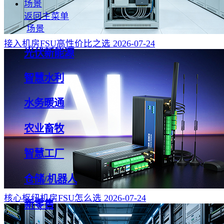
场景
返回主菜单
场景
接入机房FSU高性价比之选
2026-07-24
光伏新能源
智慧水利
水务暖通
农业畜牧
智慧工厂
仓储/机器人
核心枢纽机房FSU怎么选
2026-07-24
新零售