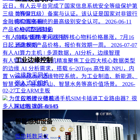
近日，有人云平台完成了国家信息系统安全等级保护第
三级（等保三级）备案与认证。该认证是国家对非银行
数传DTU
金融机构信息系统的最高级别安全认可。
2026-06-11
串口服务器
产品价格调整通知函
CAN/工业总线
“有人物联”因电子元器件等核心物料价格暴涨，7月16
LoRa/蜂群/星闪/卫星
日起上调多类产品价格，报价有效期一周。
2026-07-07
通信模组
有人AI算力主机 | 多源数据，AI分析，边缘智理
工业边缘控制
有人物联 AI 算力主机精准聚焦工业四大核心数据类型
的边缘 AI 分析需求，搭载 6~20Tops 高性能 NPU，内
边缘数采网关
置 WukongEdge 边缘物控系统，为工业制造、新能源、
嵌入式工控机
智慧交通、智慧矿山、智慧水务等高价值场景。
2026-
02-27
工业ARM主板
为什么不建议把普通手机SIM卡插进工业路由器？很
工控触摸一体机
多人踩过坑
2026-08-05
HMI触摸屏 & I/O
智能感知设备
低功耗数采仪