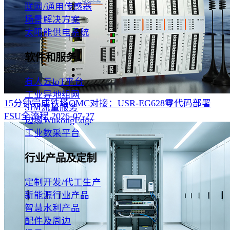
联网/通用传感器
场景解决方案
太阳能供电系统
软件和服务
有人云loT平台
工业异地组网
15分钟完成铁塔OMC对接：USR-EG628零代码部署
SIM流量服务
FSU全流程‌
2026-07-27
边缘WukongEdge
工业数采平台
行业产品及定制
定制开发/代工生产
新能源行业产品
智慧水利产品
配件及周边