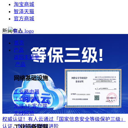
淘宝商城
智泽天猫
官方商城
新闻中心
首页
产品
返回主菜单
产品
网络基础设施
工业路由器
工业交换机
无线AP/客户端
无线网桥
权威认证！有人云通过「国家信息安全等级保护三级」
认证，数据安全硬核进阶
工业设备联网