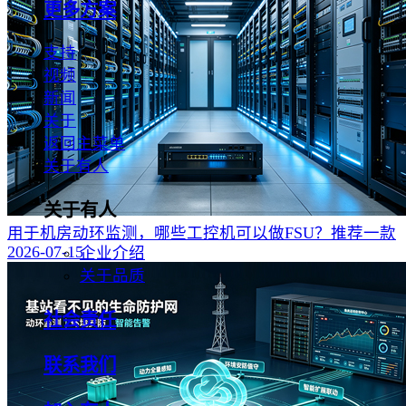
更多方案
支持
视频
新闻
关于
返回主菜单
关于有人
关于有人
用于机房动环监测，哪些工控机可以做FSU？推荐一款
2026-07-15
企业介绍
关于品质
社会责任
联系我们