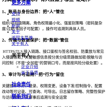
更多方案
1、账号与身份边界：把“人”管住
支持
视频
组织/项目级隔离、角色权限最小化、强鉴别策略（密码复杂
新闻
度/过期/多因子可配置），操作可追溯到具体人员。
关于
返回主菜单
2、传输与数据保护：把“数据”管住
关于有人
HTTPS/TLS 接入链路、接口鉴权与签名校验、防重放与常见
关于有人
入侵面收敛；关键敏感信息按分类分级思路做加密/脱敏与访
问控制（不是“全加密”的营销口号，而是按风险分级处置）。
企业介绍
关于品质
3、审计与可追溯：把“行为”留住
社会责任
关键操作审计：登录、权限变更、设备下发/控制指令、配置
改动等可记录、可查询、可导出。日志留存策略、完整性保护
联系我们
与访问限制，支撑事后追溯与安全运营