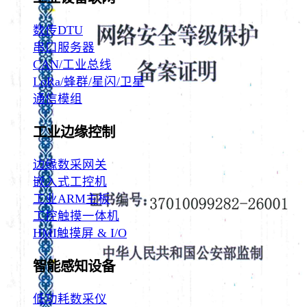
数传DTU
串口服务器
CAN/工业总线
LoRa/蜂群/星闪/卫星
通信模组
工业边缘控制
边缘数采网关
嵌入式工控机
工业ARM主板
工控触摸一体机
HMI触摸屏 & I/O
智能感知设备
低功耗数采仪