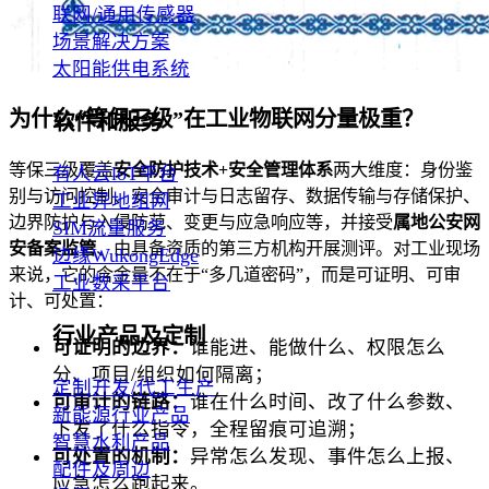
联网/通用传感器
场景解决方案
太阳能供电系统
为什么“等保三级”在工业物联网分量极重？
软件和服务
等保三级覆盖
安全防护技术+安全管理体系
两大维度：身份鉴
有人云loT平台
别与访问控制、安全审计与日志留存、数据传输与存储保护、
工业异地组网
边界防护与入侵防范、变更与应急响应等，并接受
属地公安网
SIM流量服务
安备案监管
、由具备资质的第三方机构开展测评。对工业现场
边缘WukongEdge
来说，它的含金量不在于“多几道密码”，而是可证明、可审
工业数采平台
计、可处置：
行业产品及定制
可证明的边界：
谁能进、能做什么、权限怎么
分、项目/组织如何隔离；
定制开发/代工生产
可审计的链路
：
谁在什么时间、改了什么参数、
新能源行业产品
下发了什么指令，全程留痕可追溯；
智慧水利产品
可处置的机制：
异常怎么发现、事件怎么上报、
配件及周边
应急怎么跑起来。