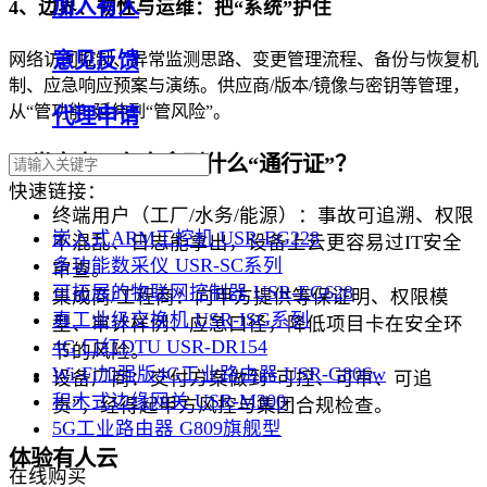
加入有人
4、边界、韧性与运维：把“系统”护住
意见反馈
网络访问控制、异常监测思路、变更管理流程、备份与恢复机
制、应急响应预案与演练。供应商/版本/镜像与密钥等管理，
从“管功能”延伸到“管风险”。
代理申请
三类客户，各自拿到什么“通行证”？
快速链接：
终端用户（工厂/水务/能源）：事故可追溯、权限
嵌入式ARM工控机 USR-EG228
不混乱、日志能拿出，设备上云更容易过IT安全
多功能数采仪 USR-SC系列
审查。
可拓展的物联网控制器 USR-EG628
集成商/工程商：向甲方提供等保证明、权限模
真工业级交换机 USR-ISG系列
型、审计样例、应急口径，降低项目卡在安全环
4G 口红DTU USR-DR154
节的风险。
Wi-Fi加强版4G工业路由器 USR-G806w
设备厂商：交付方案做到“可控、可审、可追
积木式边缘网关 USR-M300
责”，经得起甲方风控与集团合规检查。
5G工业路由器 G809旗舰型
体验有人云
在线购买