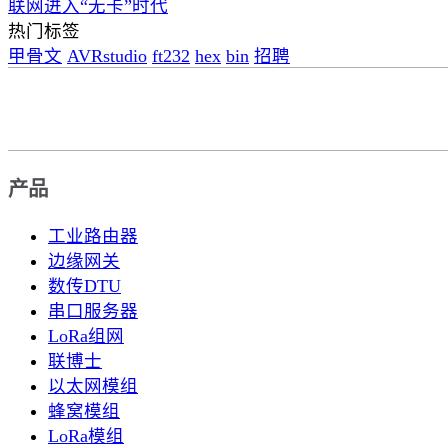
联网进入“无卡”时代
热门标签
甲骨文
AVRstudio
ft232
hex
bin
招聘
产品
工业路由器
边缘网关
数传DTU
串口服务器
LoRa组网
联博士
以太网模组
蜂窝模组
LoRa模组