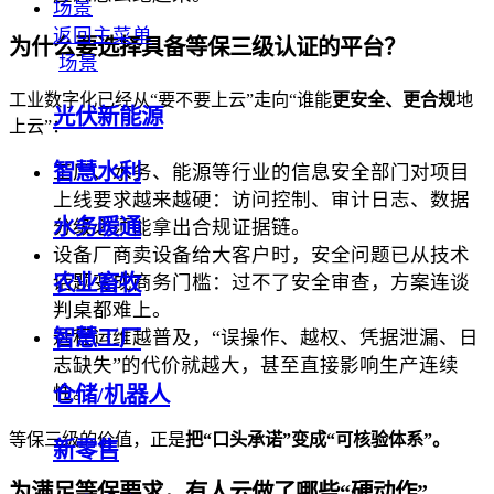
场景
返回主菜单
为什么要选择具备等保三级认证的平台？
场景
工业数字化已经从“要不要上云”走向“谁能
更安全、更合规
地
光伏新能源
上云”：
智慧水利
工厂、水务、能源等行业的信息安全部门对项目
上线要求越来越硬：访问控制、审计日志、数据
水务暖通
分级必须能拿出合规证据链。
设备厂商卖设备给大客户时，安全问题已从技术
农业畜牧
话题变成商务门槛：过不了安全审查，方案连谈
判桌都难上。
远程运维越普及，“误操作、越权、凭据泄漏、日
智慧工厂
志缺失”的代价就越大，甚至直接影响生产连续
性。
仓储/机器人
等保三级的价值，正是
把“口头承诺”变成“可核验体系”。
新零售
为满足等保要求，有人云做了哪些“硬动作”