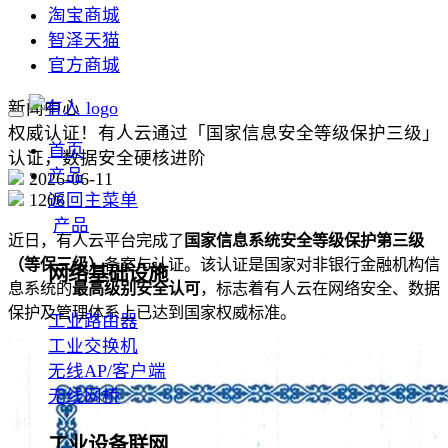
淘宝商城
智泽天猫
官方商城
新闻中心
权威认证！有人云通过「国家信息安全等级保护三级」
首页
认证，数据安全硬核进阶
产品
2026-06-11
1206
返回主菜单
产品
近日，有人云平台完成了
国家信息系统安全等级保护第三级
（等保三级）
备案与认证。该认证是国家对非银行金融机构信
网络基础设施
息系统的
最高级别安全认可
，标志着有人云在网络安全、数据
保护及管理体系上已达到国家权威标准。
工业路由器
工业交换机
无线AP/客户端
无线网桥
工业设备联网