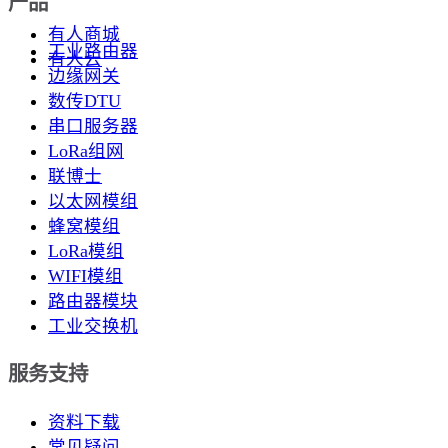
产品
有人商城
工业路由器
有人云
边缘网关
数传DTU
串口服务器
LoRa组网
联博士
以太网模组
蜂窝模组
LoRa模组
WIFI模组
路由器模块
工业交换机
服务支持
资料下载
常见疑问