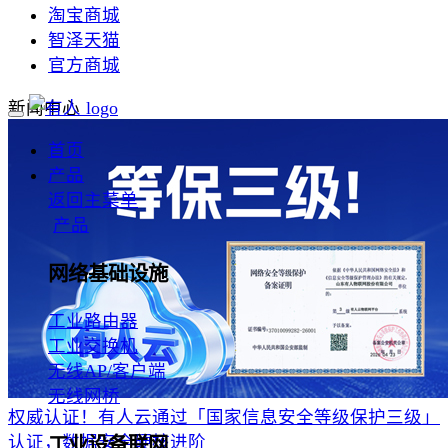
淘宝商城
智泽天猫
官方商城
新闻中心
首页
产品
返回主菜单
产品
网络基础设施
工业路由器
工业交换机
无线AP/客户端
无线网桥
权威认证！有人云通过「国家信息安全等级保护三级」
认证，数据安全硬核进阶
工业设备联网