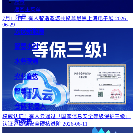
场景
返回主菜单
场景
7月1-3日！有人智造邀您共聚慕尼黑上海电子展
2026-
06-29
光伏新能源
智慧水利
水务暖通
农业畜牧
智慧工厂
仓储/机器人
权威认证！有人云通过「国家信息安全等级保护三级」
新零售
认证，数据安全硬核进阶
2026-06-11