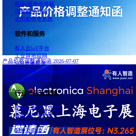
联网/通用传感器
场景解决方案
太阳能供电系统
软件和服务
有人云loT平台
工业异地组网
产品价格调整通知函
2026-07-07
SIM流量服务
边缘WukongEdge
工业数采平台
行业产品及定制
定制开发/代工生产
新能源行业产品
智慧水利产品
配件及周边