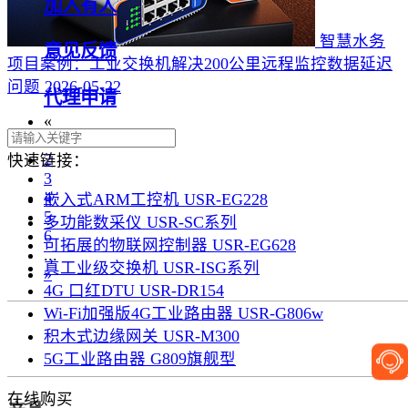
加入有人
智慧水务
意见反馈
项目案例：工业交换机解决200公里远程监控数据延迟
问题
2026-05-22
代理申请
«
1
2
快速链接：
3
4
嵌入式ARM工控机 USR-EG228
5
多功能数采仪 USR-SC系列
6
可拓展的物联网控制器 USR-EG628
...
真工业级交换机 USR-ISG系列
»
4G 口红DTU USR-DR154
Wi-Fi加强版4G工业路由器 USR-G806w
积木式边缘网关 USR-M300
5G工业路由器 G809旗舰型
在线购买