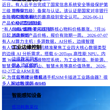
近日，有人云平台完成了国家信息系统安全等级保护第
三级（等保三级）备案与认证。该认证是国家对非银行
数传DTU
金融机构信息系统的最高级别安全认可。
2026-06-11
串口服务器
产品价格调整通知函
CAN/工业总线
“有人物联”因电子元器件等核心物料价格暴涨，7月16
LoRa/蜂群/星闪/卫星
日起上调多类产品价格，报价有效期一周。
2026-07-07
通信模组
有人AI算力主机 | 多源数据，AI分析，边缘智理
工业边缘控制
有人物联 AI 算力主机精准聚焦工业四大核心数据类型
的边缘 AI 分析需求，搭载 6~20Tops 高性能 NPU，内
边缘数采网关
置 WukongEdge 边缘物控系统，为工业制造、新能源、
嵌入式工控机
智慧交通、智慧矿山、智慧水务等高价值场景。
2026-
02-27
工业ARM主板
为什么不建议把普通手机SIM卡插进工业路由器？很
工控触摸一体机
多人踩过坑
2026-08-05
HMI触摸屏 & I/O
智能感知设备
低功耗数采仪