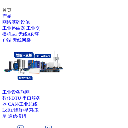
首页
产品
网络基础设施
工业路由器
工业交
换机
无线AP/客
new
户端
无线网桥
工业设备联网
数传DTU
串口服务
器
CAN/工业总线
LoRa/蜂群/星闪/卫
星
通信模组