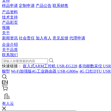
支持
样品申请
定制申请
产品公告
联系销售
产品资料
技术支持
产品彩页
视频
关于
新闻资讯
社会责任
加入有人
意见反馈
代理申请
企业介绍
关于品质
联系我们
快速链接：
嵌入式ARM工控机 USR-EG228
多功能数采仪 USR
舰型
Wi-Fi加强版4G工业路由器 USR-G806w
4G 口红DTU USR
有人云