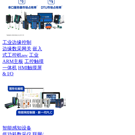
工业边缘控制
边缘数采网关
嵌入
式工控机
工业
new
ARM主板
工控触摸
一体机
HMI触摸屏
& I/O
智能感知设备
低功耗数采仪
联网/