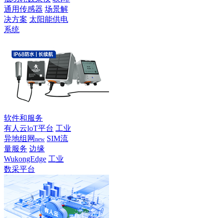
通用传感器
场景解
决方案
太阳能供电
系统
软件和服务
有人云loT平台
工业
异地组网
SIM流
new
量服务
边缘
WukongEdge
工业
数采平台