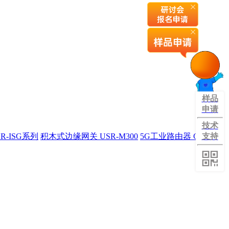
样品
申请
技术
R-ISG系列
积木式边缘网关 USR-M300
5G工业路由器 G809旗
支持