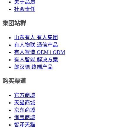
关于品质
社会责任
集团站群
山东有人 有人集团
有人物联 通信产品
有人智造 OEM | ODM
有人智能 解决方案
郎汉德 终端产品
购买渠道
官方商城
天猫商城
京东商城
淘宝商城
智泽天猫