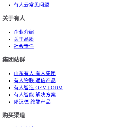
有人云常见问题
关于有人
企业介绍
关于品质
社会责任
集团站群
山东有人 有人集团
有人物联 通信产品
有人智造 OEM | ODM
有人智能 解决方案
郎汉德 终端产品
购买渠道