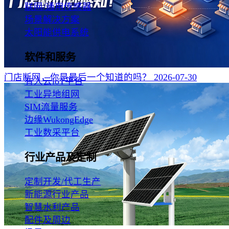
联网/通用传感器
场景解决方案
太阳能供电系统
软件和服务
门店断网，你是最后一个知道的吗？
2026-07-30
有人云loT平台
工业异地组网
SIM流量服务
边缘WukongEdge
工业数采平台
行业产品及定制
定制开发/代工生产
新能源行业产品
智慧水利产品
配件及周边