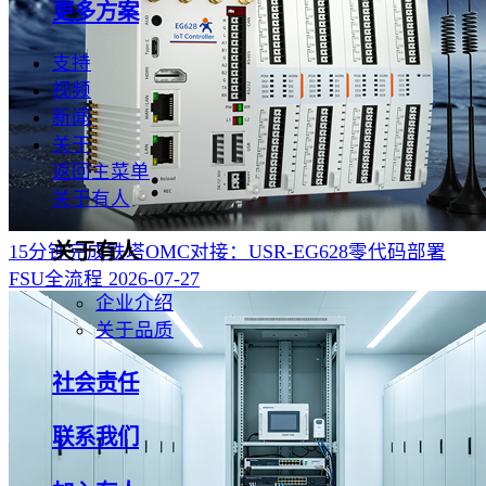
更多方案
支持
视频
新闻
关于
返回主菜单
关于有人
关于有人
15分钟完成铁塔OMC对接：USR-EG628零代码部署
FSU全流程‌
2026-07-27
企业介绍
关于品质
社会责任
联系我们