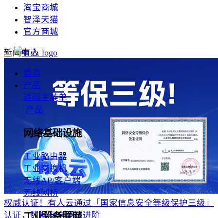
淘宝商城
智泽天猫
官方商城
新闻中心
首页
产品
返回主菜单
产品
网络基础设施
工业路由器
工业交换机
无线AP/客户端
无线网桥
权威认证！有人云通过「国家信息安全等级保护三级」
认证，数据安全硬核进阶
工业设备联网