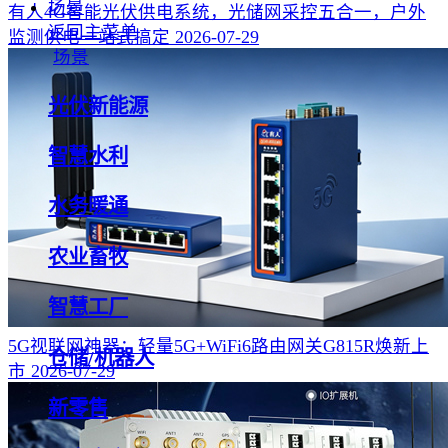
场景
有人4G智能光伏供电系统，光储网采控五合一，户外
返回主菜单
监测供电一站式搞定
2026-07-29
场景
光伏新能源
智慧水利
水务暖通
农业畜牧
智慧工厂
5G视联网神器：轻量5G+WiFi6路由网关G815R焕新上
仓储/机器人
市
2026-07-29
新零售