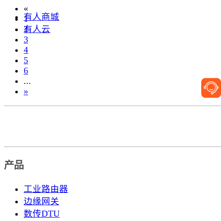
«
有人商城
1
有人云
2
3
4
5
6
...
»
产品
工业路由器
边缘网关
数传DTU