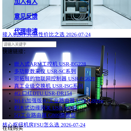
加入有人
意见反馈
代理申请
接入机房FSU高性价比之选
2026-07-24
快速链接：
嵌入式ARM工控机 USR-EG228
多功能数采仪 USR-SC系列
可拓展的物联网控制器 USR-EG628
真工业级交换机 USR-ISG系列
4G 口红DTU USR-DR154
Wi-Fi加强版4G工业路由器 USR-G806w
积木式边缘网关 USR-M300
5G工业路由器 G809旗舰型
核心枢纽机房FSU怎么选
2026-07-24
在线购买