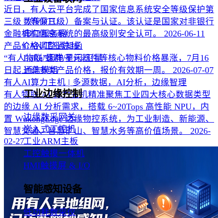
近日，有人云平台完成了国家信息系统安全等级保护第
三级（等保三级）备案与认证。该认证是国家对非银行
数传DTU
金融机构信息系统的最高级别安全认可。
2026-06-11
串口服务器
产品价格调整通知函
CAN/工业总线
“有人物联”因电子元器件等核心物料价格暴涨，7月16
LoRa/蜂群/星闪/卫星
日起上调多类产品价格，报价有效期一周。
2026-07-07
通信模组
有人AI算力主机 | 多源数据，AI分析，边缘智理
工业边缘控制
有人物联 AI 算力主机精准聚焦工业四大核心数据类型
的边缘 AI 分析需求，搭载 6~20Tops 高性能 NPU，内
边缘数采网关
置 WukongEdge 边缘物控系统，为工业制造、新能源、
嵌入式工控机
智慧交通、智慧矿山、智慧水务等高价值场景。
2026-
02-27
工业ARM主板
工控触摸一体机
HMI触摸屏 & I/O
智能感知设备
低功耗数采仪