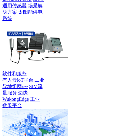
通用传感器
场景解
决方案
太阳能供电
系统
软件和服务
有人云loT平台
工业
异地组网
SIM流
new
量服务
边缘
WukongEdge
工业
数采平台