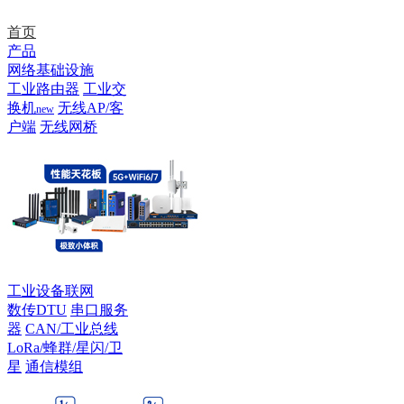
首页
产品
网络基础设施
工业路由器
工业交
换机
无线AP/客
new
户端
无线网桥
工业设备联网
数传DTU
串口服务
器
CAN/工业总线
LoRa/蜂群/星闪/卫
星
通信模组