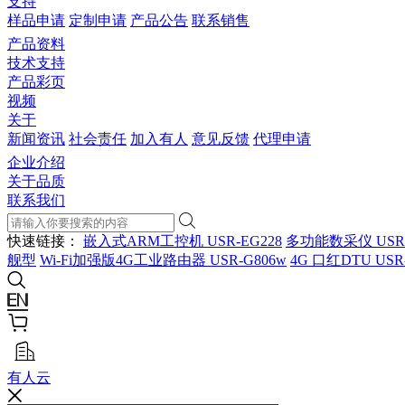
支持
样品申请
定制申请
产品公告
联系销售
产品资料
技术支持
产品彩页
视频
关于
新闻资讯
社会责任
加入有人
意见反馈
代理申请
企业介绍
关于品质
联系我们
快速链接：
嵌入式ARM工控机 USR-EG228
多功能数采仪 USR
舰型
Wi-Fi加强版4G工业路由器 USR-G806w
4G 口红DTU USR
有人云