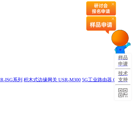
样品
申请
技术
R-ISG系列
积木式边缘网关 USR-M300
5G工业路由器 G809旗
支持