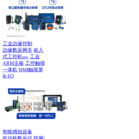
工业边缘控制
边缘数采网关
嵌入
式工控机
工业
new
ARM主板
工控触摸
一体机
HMI触摸屏
& I/O
智能感知设备
低功耗数采仪
联网/