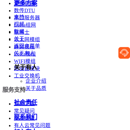
更多方案
边缘网关
数传DTU
支持
串口服务器
视频
LoRa组网
新闻
联博士
关于
以太网模组
返回主菜单
蜂窝模组
关于有人
LoRa模组
WIFI模组
关于有人
路由器模块
工业交换机
企业介绍
关于品质
服务支持
社会责任
资料下载
常见疑问
联系我们
样品申请
有人云常见问题