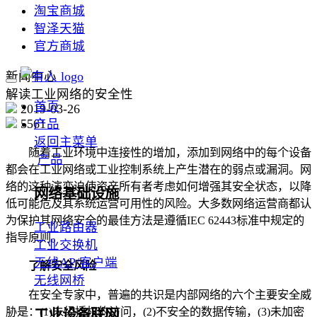
淘宝商城
智泽天猫
官方商城
新闻中心
解读工业网络的安全性
首页
2019-03-26
5561
产品
返回主菜单
随着工业环境中连接性的增加，添加到网络中的每个设备
产品
都会在工业网络或工业控制系统上产生潜在的弱点或漏洞。网
络的这种演变迫使资产所有者考虑如何增强其安全状态，以降
网络基础设施
低可能危及其系统运营可用性的风险。大多数网络运营商都认
为保护其网络安全的最佳方法是遵循IEC 62443标准中规定的
工业路由器
指导原则。
工业交换机
无线AP/客户端
了解安全风险
无线网桥
在安全专家中，普遍的共识是内部网络的六个主要安全威
胁是：(1)未经授权的访问，(2)不安全的数据传输，(3)未加密
工业设备联网