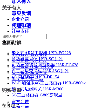
加入有人
关于有人
意见反馈
企业介绍
关于品质
代理申请
社会责任
快速链接：
集团站群
嵌入式ARM工控机 USR-EG228
山东有人 有人集团
多功能数采仪 USR-SC系列
有人物联 通信产品
可拓展的物联网控制器 USR-EG628
有人智造 OEM | ODM
真工业级交换机 USR-ISG系列
有人智能 解决方案
4G 口红DTU USR-DR154
郎汉德 终端产品
Wi-Fi加强版4G工业路由器 USR-G806w
积木式边缘网关 USR-M300
购买渠道
5G工业路由器 G809旗舰型
官方商城
在线购买
天猫商城