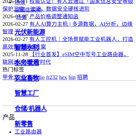
2026-06-11
权威认证！有人云通过「国家信息安全等级
场景
保护三级」认证，数据安全硬核进阶
返回主菜单
2026-07-07
产品价格调整通知函
场景
2026-02-27
有人AI算力主机 | 多源数据，AI分析，边缘
智理
光伏新能源
2026-02-27
有人工控机｜全场景赋能工业机器人，打造
高效智能解决方案
智慧水利
2025-11-28
【行业首发】eSIM空中写号工业路由器，
联网进入“无卡”时代
水务暖通
热门标签
甲骨文
AVRstudio
ft232
hex
bin
招聘
农业畜牧
智慧工厂
仓储/机器人
产品
新零售
工业路由器