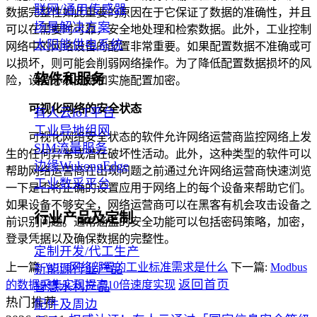
联网/通用传感器
数据完整性如此重要的原因在于它保证了数据的准确性，并且
场景解决方案
可以在需要时可靠，安全地处理和检索数据。此外，工业控制
太阳能供电系统
网络中的网络设备的配置非常重要。如果配置数据不准确或可
以损坏，则可能会削弱网络操作。为了降低配置数据损坏的风
软件和服务
险，设备必须支持和实施配置加密。
可视化网络的安全状态
有人云loT平台
工业异地组网
可视化网络安全状态的软件允许网络运营商监控网络上发
SIM流量服务
生的任何异常或潜在破坏性活动。此外，这种类型的软件可以
边缘WukongEdge
帮助网络运营商在出现问题之前通过允许网络运营商快速浏览
工业数采平台
一下是否将正确的设置应用于网络上的每个设备来帮助它们。
如果设备不够安全，网络运营商可以在黑客有机会攻击设备之
行业产品及定制
前识别问题。通常涵盖的安全功能可以包括密码策略，加密，
登录凭据以及确保数据的完整性。
定制开发/代工生产
上一篇:
WIFI网络部署的工业标准需求是什么
下一篇:
Modbus
新能源行业产品
返回首页
的数据采集实现提高10倍速度实现
智慧水利产品
热门推荐
配件及周边