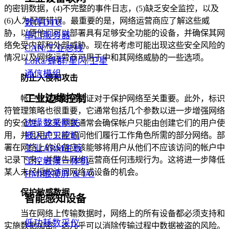
的密钥数据，(4)不完整的事件日志，(5)缺乏安全监控，以及
(6)人为配置错误。最重要的是，网络运营商应了解这些威
数传DTU
胁，以便他们可以部署具有足够安全功能的设备，并确保其网
串口服务器
络免受内部和外部威胁。现在将考虑可能出现这些安全风险的
CAN/工业总线
情况以及网络运营商可用于中和其网络威胁的一些选项。
LoRa/蜂群/星闪/卫星
通信模组
防止入侵和攻击
工业边缘控制
帐户管理和密码验证对于保护网络至关重要。此外，标识
符管理策略也很重要，它通常包括几个参数以进一步增强网络
边缘数采网关
的安全性。这些参数通常会确保帐户只能由创建它们的用户使
嵌入式工控机
用，并且用户只能访问他们履行工作角色所需的部分网络。部
署在网络上的设备应该能够将用户从他们不应该访问的帐户中
工业ARM主板
记录下来，并警告网络运营商任何违规行为。这将进一步降低
工控触摸一体机
某人未经授权访问网络或设备的机会。
HMI触摸屏 & I/O
保护敏感数据
智能感知设备
当在网络上传输数据时，网络上的所有设备都必须支持和
低功耗数采仪
实施数据加密。这几乎可以消除传输过程中数据被盗的风险。