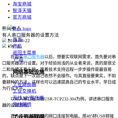
淘宝商城
智泽天猫
官方商城
新闻中心
有人串口服务器的设置方法
首页
2019-08-22
19018
产品
返回主菜单
在购买
串口服务器
以后，想要实现联网需求，首先要对串
产品
口服务器进行设置。对于经验尚浅的从业者来说，真的是很丈
二和尚摸不着头脑。等着技术支持远程一步步操作是最容易
网络基础设施
的，缺点是下一次自己依然不会操作。与其直接要果实，不如
要耕种的方法，这样也可以迅速提高自己的专业水平，早日成
工业路由器
为行业大牛。
工业交换机
无线AP/客户端
以有人串口服务器USR-TCP232-304为例，讲述串口服务
无线网桥
器的设置流程。
首先将串口服务器的网口连接到电脑，用485转USB转接
工业设备联网