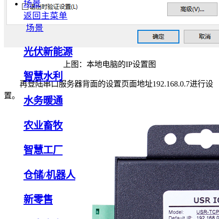
场景
返回主菜单
场景
光伏新能源
上图：本地电脑的IP设置图
智慧水利
再登陆串口服务器背面的设置页面地址192.168.0.7进行设
置。
水务暖通
农业畜牧
智慧工厂
仓储/机器人
新零售