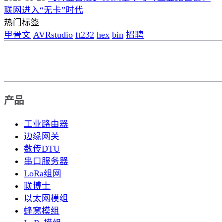
联网进入“无卡”时代
热门标签
甲骨文
AVRstudio
ft232
hex
bin
招聘
产品
工业路由器
边缘网关
数传DTU
串口服务器
LoRa组网
联博士
以太网模组
蜂窝模组