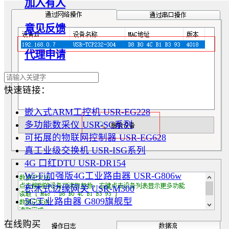
加入有人
意见反馈
代理申请
快速链接：
嵌入式ARM工控机 USR-EG228
多功能数采仪 USR-SC系列
可拓展的物联网控制器 USR-EG628
真工业级交换机 USR-ISG系列
4G 口红DTU USR-DR154
Wi-Fi加强版4G工业路由器 USR-G806w
积木式边缘网关 USR-M300
5G工业路由器 G809旗舰型
在线购买