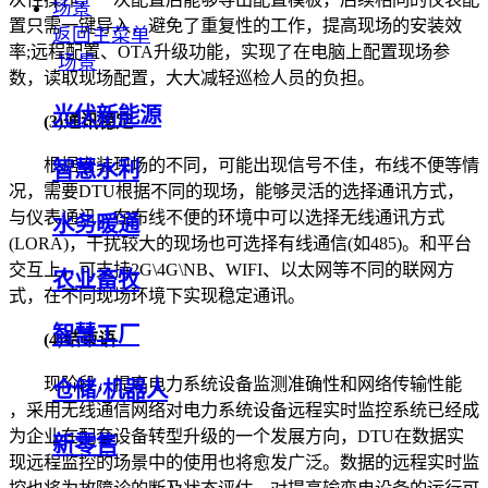
场景
置只需一键导入，避免了重复性的工作，提高现场的安装效
返回主菜单
率;远程配置、OTA升级功能，实现了在电脑上配置现场参
场景
数，读取现场配置，大大减轻巡检人员的负担。
光伏新能源
(3)通讯稳定
根据安装现场的不同，可能出现信号不佳，布线不便等情
智慧水利
况，需要DTU根据不同的现场，能够灵活的选择通讯方式，
与仪表通讯，在布线不便的环境中可以选择无线通讯方式
水务暖通
(LORA)，干扰较大的现场也可选择有线通信(如485)。和平台
交互上，可支持2G\4G\NB、WIFI、以太网等不同的联网方
农业畜牧
式，在不同现场环境下实现稳定通讯。
智慧工厂
(4)结束语
现阶段，提高电力系统设备监测准确性和网络传输性能
仓储/机器人
，采用无线通信网络对电力系统设备远程实时监控系统已经成
为企业在配套设备转型升级的一个发展方向，DTU在数据实
新零售
现远程监控的场景中的使用也将愈发广泛。数据的远程实时监