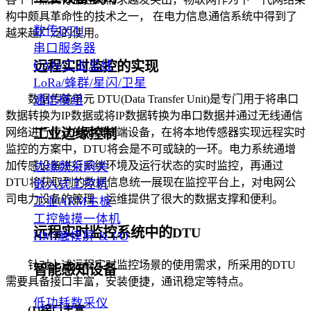
各个节点实行监控的需求越发突出，物联网作为下一代网络架
构中颇具革命性的技术之一， 在电力信息通信系统中得到了
数传DTU
越来越广泛的使用。
串口服务器
CAN/工业总线
远程实时监控的实现
LoRa/蜂群/星闪/卫星
通信模组
数据传输单元 DTU(Data Transfer Unit)是专门用于将串口
数据转换为IP数据或将IP数据转换为串口数据并通过无线通信
工业边缘控制
网络进行传送的无线终端设备，在将本地传感器实现远程实时
监控的方案中，DTU将会是不可或缺的一环。电力系统通增
边缘数采网关
加传感设备进行系统环境及运行状态的实时监控，再通过
DTU将获取到的数据信息统一展现在监控平台上，对电网公
嵌入式工控机
司电力设备的管理、运维提供了很大的数据支撑和便利。
工业ARM主板
工控触摸一体机
远程实时监控系统中的DTU
HMI触摸屏 & I/O
针对上述远程实时监控场景的使用需求，所采用的DTU
智能感知设备
需要具备接口丰富，安装便捷，通讯稳定等特点。
低功耗数采仪
(1)接口丰富