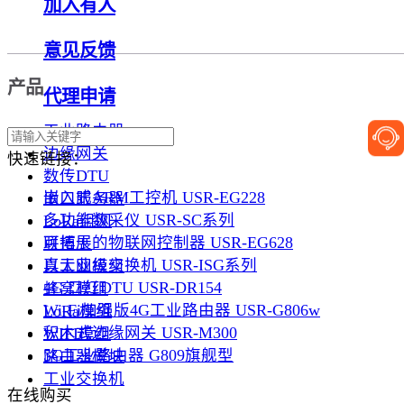
加入有人
意见反馈
产品
代理申请
工业路由器
边缘网关
快速链接：
数传DTU
嵌入式ARM工控机 USR-EG228
串口服务器
多功能数采仪 USR-SC系列
LoRa组网
可拓展的物联网控制器 USR-EG628
联博士
真工业级交换机 USR-ISG系列
以太网模组
4G 口红DTU USR-DR154
蜂窝模组
Wi-Fi加强版4G工业路由器 USR-G806w
LoRa模组
积木式边缘网关 USR-M300
WIFI模组
5G工业路由器 G809旗舰型
路由器模块
工业交换机
在线购买