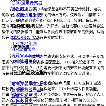
联网/通用传感器
场景解决方案
安装过程中，DTU将会采集各种不同类型传感器、电表
太阳能供电系统
的数据，这将会涉及到不同的通讯方式。仪表端，目前市面上
广泛使用的通讯方式有RS485、RJ45、4G、WIFI、串口等，
软件和服务
还有例如DP9、电力载波、光纤等。这就需要DTU需要兼容这
些不同的数据接口，能够从各类仪表中获取期望的数据，从而
有人云loT平台
传递给监管平台，实现远程实时监控。
工业异地组网
(2)安装便捷
SIM流量服务
边缘WukongEdge
外观上小巧的体型、导轨式的安装方式，可以便于在现场
工业数采平台
恶劣的环境中进行安装;数据配置上，DTU接入设备不同，对
接平台不限的特点，从而需要根据不同的安装环境配置不同的
行业产品及定制
设备参数，复杂安装环境直接影响了DTU的配置难度。
为了解决配置难，易出错的痛点问题，DTU支持了自适
定制开发/代工生产
应抄表、模板化配置、远程配置、OTA升级等人性化功能。
新能源行业产品
自适应能够自动识别接入的传感器、电表等设备，避免了人工
智慧水利产品
录入减少出错概率;模板化配置实现了对于相同接入仪表的一
配件及周边
次性操作，一次配置后能够导出配置模板，后续相同的仪表配