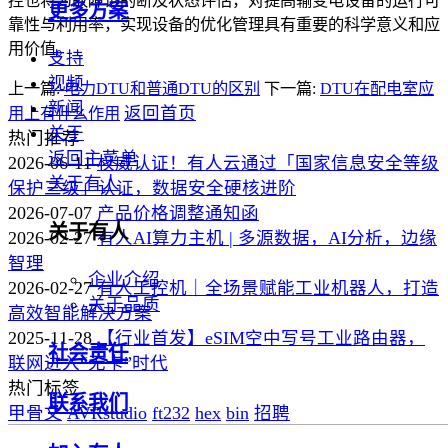
控也将为故障诊的断及状态评估，对提高输变电设备的运行可
更多方案
靠性与利用率，实现设备的优化管理具有重要的科学意义和应
用价值。
支持
视频
上一篇:
电力DTU和普通DTU的区别
下一篇:
DTU在配电室应
新闻
返回首页
用上有什么作用
关于
热门推荐
返回主菜单
2026-06-11
权威认证！有人云通过「国家信息安全等级
关于有人
保护三级」认证，数据安全硬核进阶
2026-07-07
产品价格调整通知函
关于有人
2026-02-27
有人AI算力主机 | 多源数据，AI分析，边缘
智理
企业介绍
2026-02-27
有人工控机｜全场景赋能工业机器人，打造
关于品质
高效智能解决方案
2025-11-28
【行业首发】eSIM空中写号工业路由器，
社会责任
联网进入“无卡”时代
热门标签
联系我们
甲骨文
AVRstudio
ft232
hex
bin
招聘