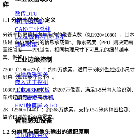
弈
数传DTU
1.1 分辨率的核心定义
串口服务器
CAN/工业总线
分辨率指屏幕横向与纵向的像素点数（如1920×1080），其本
LoRa/蜂群/星闪/卫星
质是"单位面积内的信息承载量"。像素密度（PPI）则决定画
通信模组
面细腻度——PPI越高，相同物理尺寸下可显示的细节越丰
富。例如：
工业边缘控制
720P（1280×720）：约92万像素，适用于5米外监控或小尺寸
边缘数采网关
屏幕（如10英寸以下）。
嵌入式工控机
工业ARM主板
1080P（1920×1080）：约207万像素，满足1-5米内人脸识别、
车牌读取等中距离场景。
工控触摸一体机
HMI触摸屏 & I/O
2K（2560×1440）：约368万像素，支持0.5-2米内精密检测、
缺陷识别等近距离需求。
智能感知设备
1.2 分辨率与摄像头输出的适配原则
低功耗数采仪