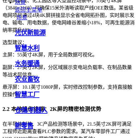
在电网调度、化工园区等大型监控场景中，55英寸4K屏
场景
（3840×2160）可确保15米外清晰读取产线OEE数值。某省级
返回主菜单
电网项目通过4块4K屏拼接显示全省电网拓扑图，实时展示发
场景
电、输电、用电数据，使电网峰谷差缩小18%，可再生能源消
纳率提升12%。
光伏新能源
选型建议：
智慧水利
主屏：55英寸4K屏，用于全局数据可视化。
水务暖通
副屏：27英寸2K屏，分区域展示变电站负载率、在制品数量
等战术层信息。
农业畜牧
悬浮屏：10.1英寸1080P屏，实时修改控制参数，支持直接触
智慧工厂
控操作。
2.2 本地操作终端：2K屏的精密检测优势
仓储/机器人
在半导体封装、3C产品检测等场景中，21.5英寸2K屏可满足
新零售
工程师近距离查看PLC参数的需求。某汽车零部件工厂通过