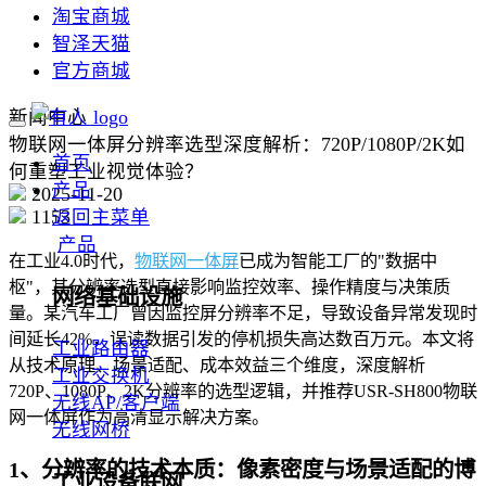
淘宝商城
智泽天猫
官方商城
新闻中心
物联网一体屏分辨率选型深度解析：720P/1080P/2K如
首页
何重塑工业视觉体验？
产品
2025-11-20
1153
返回主菜单
产品
在工业4.0时代，
物联网一体屏
已成为智能工厂的"数据中
枢"，其分辨率选型直接影响监控效率、操作精度与决策质
网络基础设施
量。某汽车工厂曾因监控屏分辨率不足，导致设备异常发现时
间延长42%，误读数据引发的停机损失高达数百万元。本文将
工业路由器
从技术原理、场景适配、成本效益三个维度，深度解析
工业交换机
720P、1080P、2K分辨率的选型逻辑，并推荐USR-SH800物联
无线AP/客户端
网一体屏作为高清显示解决方案。
无线网桥
1、分辨率的技术本质：像素密度与场景适配的博
工业设备联网