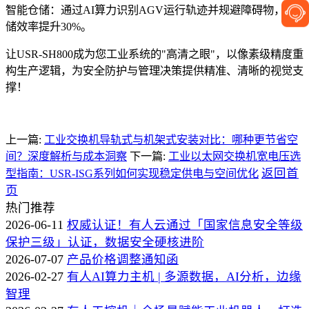
智能仓储：通过AI算力识别AGV运行轨迹并规避障碍物，仓
储效率提升30%。
让USR-SH800成为您工业系统的"高清之眼"，以像素级精度重
构生产逻辑，为安全防护与管理决策提供精准、清晰的视觉支
撑！
上一篇:
工业交换机导轨式与机架式安装对比：哪种更节省空
间？深度解析与成本洞察
下一篇:
工业以太网交换机宽电压选
返回首
型指南：USR-ISG系列如何实现稳定供电与空间优化
页
热门推荐
2026-06-11
权威认证！有人云通过「国家信息安全等级
保护三级」认证，数据安全硬核进阶
2026-07-07
产品价格调整通知函
2026-02-27
有人AI算力主机 | 多源数据，AI分析，边缘
智理