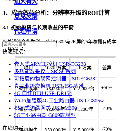
加入有人
3、成本效益分析：分辨率升级的ROI计算
意见反馈
3.1 初始投资与长期收益的平衡
代理申请
以某钢铁企业为例，对比1080P与2K屏的5年总拥有成本
（TCO）：
快速链接：
嵌入式ARM工控机 USR-EG228
项目
1080P方案
2K方案
差异
多功能数采仪 USR-SC系列
可拓展的物联网控制器 USR-EG628
真工业级交换机 USR-ISG系列
+50%
硬件成本
¥8,000/台
¥12,000/台
4G 口红DTU USR-DR154
Wi-Fi加强版4G工业路由器 USR-G806w
积木式边缘网关 USR-M300
-40%
维护成本
¥2,000/年
¥1,200/年
5G工业路由器 G809旗舰型
在线购买
-70%
停机损失
¥50,000/年
¥15,000/年