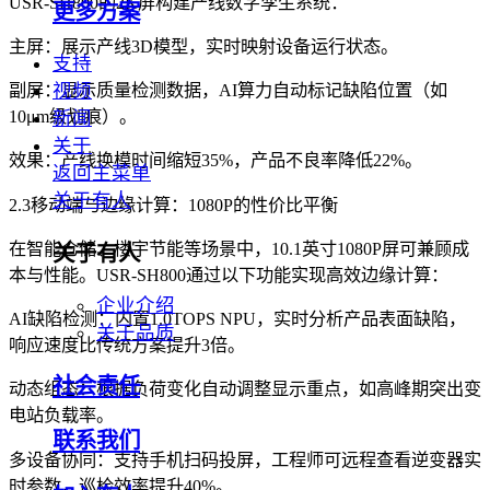
USR-SH800的2K屏构建产线数字孪生系统：
更多方案
主屏：展示产线3D模型，实时映射设备运行状态。
支持
视频
副屏：显示质量检测数据，AI算力自动标记缺陷位置（如
10μm级划痕）。
新闻
关于
效果：产线换模时间缩短35%，产品不良率降低22%。
返回主菜单
关于有人
2.3移动端与边缘计算：1080P的性价比平衡
在智能仓储、楼宇节能等场景中，10.1英寸1080P屏可兼顾成
关于有人
本与性能。USR-SH800通过以下功能实现高效边缘计算：
企业介绍
AI缺陷检测：内置1.0TOPS NPU，实时分析产品表面缺陷，
关于品质
响应速度比传统方案提升3倍。
社会责任
动态组态：根据负荷变化自动调整显示重点，如高峰期突出变
电站负载率。
联系我们
多设备协同：支持手机扫码投屏，工程师可远程查看逆变器实
时参数，巡检效率提升40%。