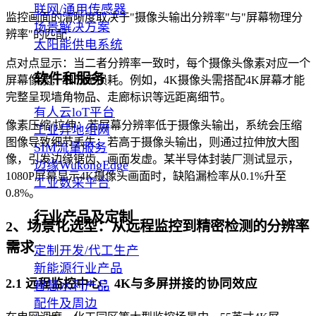
联网/通用传感器
监控画面的清晰度取决于"摄像头输出分辨率"与"屏幕物理分
场景解决方案
辨率"的匹配：
太阳能供电系统
点对点显示：当二者分辨率一致时，每个摄像头像素对应一个
软件和服务
屏幕像素，细节无损耗。例如，4K摄像头需搭配4K屏幕才能
完整呈现墙角物品、走廊标识等远距离细节。
有人云loT平台
像素压缩/拉伸：若屏幕分辨率低于摄像头输出，系统会压缩
工业异地组网
图像导致细节丢失；若高于摄像头输出，则通过拉伸放大图
SIM流量服务
像，引发边缘锯齿、画面发虚。某半导体封装厂测试显示，
边缘WukongEdge
1080P屏幕显示4K摄像头画面时，缺陷漏检率从0.1%升至
工业数采平台
0.8%。
行业产品及定制
2、场景化选型：从远程监控到精密检测的分辨率
需求
定制开发/代工生产
新能源行业产品
2.1 远程监控中心：4K与多屏拼接的协同效应
智慧水利产品
配件及周边