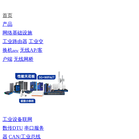
首页
产品
网络基础设施
工业路由器
工业交
换机
无线AP/客
new
户端
无线网桥
工业设备联网
数传DTU
串口服务
器
CAN/工业总线