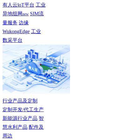
有人云loT平台
工业
异地组网
SIM流
new
量服务
边缘
WukongEdge
工业
数采平台
行业产品及定制
定制开发/代工生产
新能源行业产品
智
慧水利产品
配件及
周边