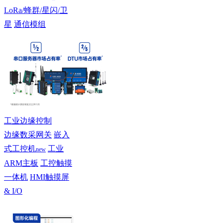
LoRa/蜂群/星闪/卫
星
通信模组
工业边缘控制
边缘数采网关
嵌入
式工控机
工业
new
ARM主板
工控触摸
一体机
HMI触摸屏
& I/O