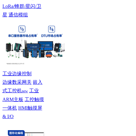
LoRa/蜂群/星闪/卫
星
通信模组
工业边缘控制
边缘数采网关
嵌入
式工控机
工业
new
ARM主板
工控触摸
一体机
HMI触摸屏
& I/O