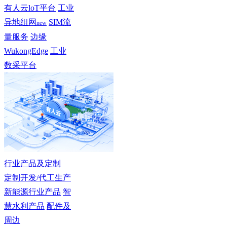
有人云loT平台
工业
异地组网
SIM流
new
量服务
边缘
WukongEdge
工业
数采平台
行业产品及定制
定制开发/代工生产
新能源行业产品
智
慧水利产品
配件及
周边