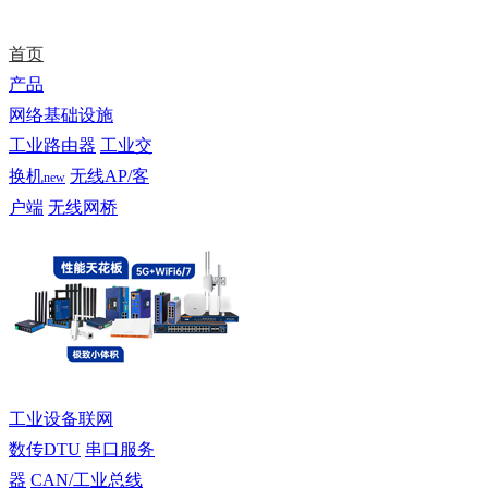
首页
产品
网络基础设施
工业路由器
工业交
换机
无线AP/客
new
户端
无线网桥
工业设备联网
数传DTU
串口服务
器
CAN/工业总线