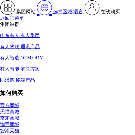
集团网站
选择区域/语言
在线购买
返回主菜单
集团站群
山东有人 有人集团
有人物联 通讯产品
有人智造 OEM|ODM
有人智能 解决方案
郎汉德 终端产品
如何购买
官方商城
天猫商城
京东商城
淘宝商城
智泽天猫