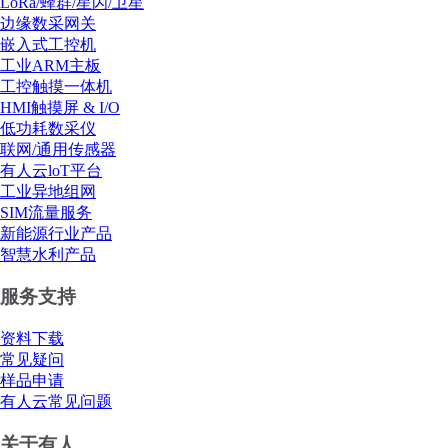
LoRa/蜂群/星闪/卫星
边缘数采网关
嵌入式工控机
工业ARM主板
工控触摸一体机
HMI触摸屏 & I/O
低功耗数采仪
联网/通用传感器
有人云loT平台
工业异地组网
SIM流量服务
新能源行业产品
智慧水利产品
服务支持
资料下载
常见疑问
样品申请
有人云常见问题
关于有人