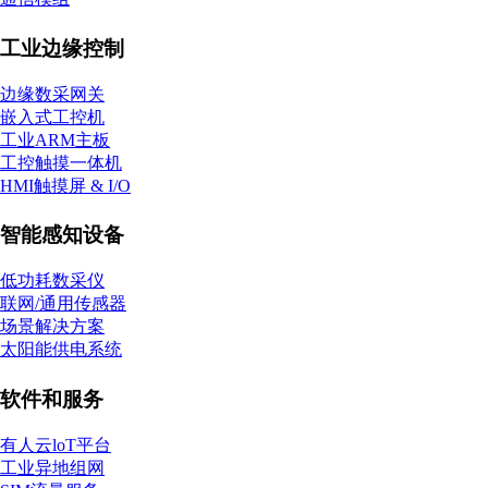
工业边缘控制
边缘数采网关
嵌入式工控机
工业ARM主板
工控触摸一体机
HMI触摸屏 & I/O
智能感知设备
低功耗数采仪
联网/通用传感器
场景解决方案
太阳能供电系统
软件和服务
有人云loT平台
工业异地组网