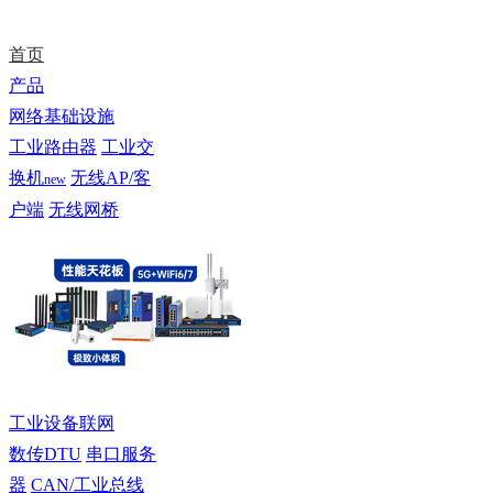
首页
产品
网络基础设施
工业路由器
工业交
换机
无线AP/客
new
户端
无线网桥
工业设备联网
数传DTU
串口服务
器
CAN/工业总线