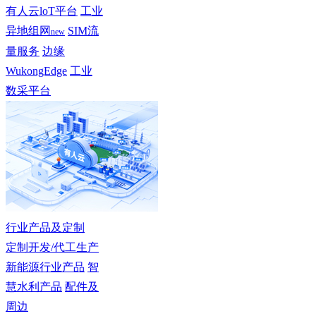
有人云loT平台
工业
异地组网
SIM流
new
量服务
边缘
WukongEdge
工业
数采平台
行业产品及定制
定制开发/代工生产
新能源行业产品
智
慧水利产品
配件及
周边