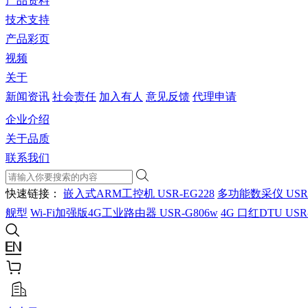
产品资料
技术支持
产品彩页
视频
关于
新闻资讯
社会责任
加入有人
意见反馈
代理申请
企业介绍
关于品质
联系我们
快速链接：
嵌入式ARM工控机 USR-EG228
多功能数采仪 USR
舰型
Wi-Fi加强版4G工业路由器 USR-G806w
4G 口红DTU USR