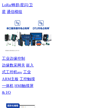
LoRa/蜂群/星闪/卫
星
通信模组
工业边缘控制
边缘数采网关
嵌入
式工控机
工业
new
ARM主板
工控触摸
一体机
HMI触摸屏
& I/O