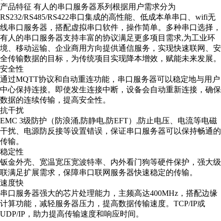
产品特征
有人的串口服务器系列根据用户需求分为
RS232/RS485/RS422串口集成的高性能、低成本单串口、wifi无
线串口服务器，搭配虚拟串口软件，操作简单。多种串口选择，
有人的串口服务器支持丰富的协议满足更多项目需求,为工业环
境、移动运输、企业商用方向提供通信服务，实现快速联网、安
全传输数据的目标，为传统项目实现降本增效，赋能未来发展。
安全性
通过MQTT协议和自动重连功能，串口服务器可以稳定地与用户
中心保持连接。即使发生连接中断，设备会自动重新连接，确保
数据的连续传输，提高安全性。
抗干扰
EMC 3级防护（防浪涌,防静电,防EFT）,防止电压、电流等电磁
干扰、电源防反接等设置错误，保证串口服务器可以保持畅通的
传输。
稳定性
钣金外壳、宽温宽压宽波特率、内外看门狗等硬件保护，强大级
联满足扩展需求，保障串口联网服务器快速稳定的传输。
速度快
串口服务器强大的芯片处理能力，主频高达400MHz，搭配边缘
计算功能，减轻服务器压力，提高数据传输速度。TCP/IP或
UDP/IP，助力提高传输速度和响应时间。