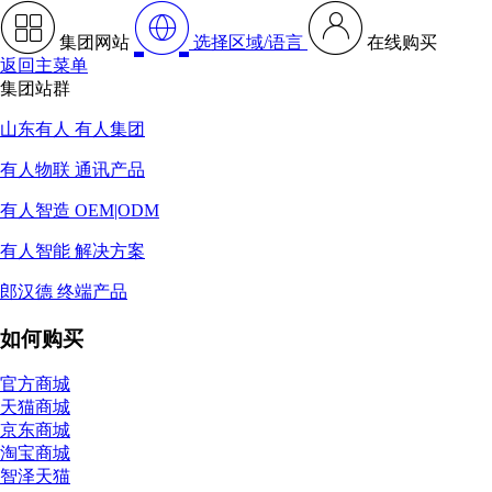
集团网站
选择区域/语言
在线购买
返回主菜单
集团站群
山东有人 有人集团
有人物联 通讯产品
有人智造 OEM|ODM
有人智能 解决方案
郎汉德 终端产品
如何购买
官方商城
天猫商城
京东商城
淘宝商城
智泽天猫