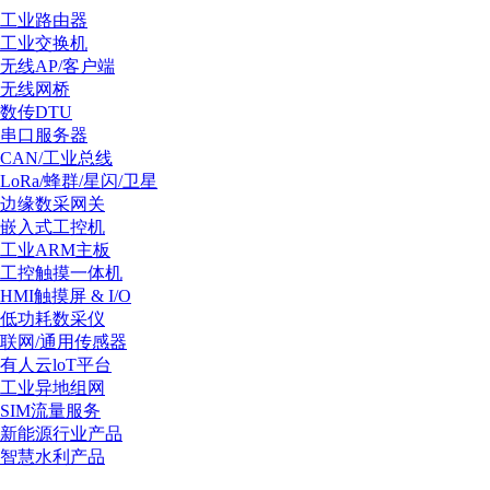
工业路由器
工业交换机
无线AP/客户端
无线网桥
数传DTU
串口服务器
CAN/工业总线
LoRa/蜂群/星闪/卫星
边缘数采网关
嵌入式工控机
工业ARM主板
工控触摸一体机
HMI触摸屏 & I/O
低功耗数采仪
联网/通用传感器
有人云loT平台
工业异地组网
SIM流量服务
新能源行业产品
智慧水利产品