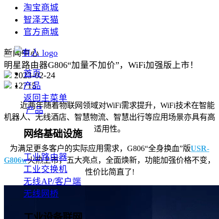
淘宝商城
智泽天猫
官方商城
新闻中心
明星路由器G806“加量不加价”，WiFi加强版上市！
首页
2023-02-24
12715
产品
返回主菜单
近两年随着物联网领域对WiFi需求提升，WiFi技术在智能
产品
机器人、无线酒店、智慧物流、智慧出行等应用场景亦具有高
适用性。
网络基础设施
为满足更多客户的实际应用需求，G806“全身换血”版
USR-
工业路由器
G806w
火热上市，五大亮点，全面焕新，功能加强价格不变，
工业交换机
性价比简直了!
无线AP/客户端
无线网桥
工业设备联网