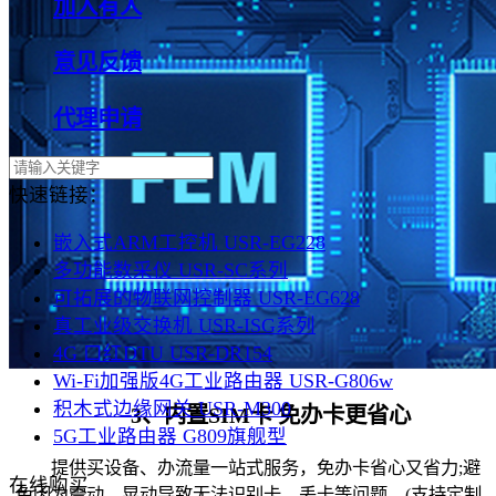
加入有人
意见反馈
代理申请
快速链接：
嵌入式ARM工控机 USR-EG228
多功能数采仪 USR-SC系列
可拓展的物联网控制器 USR-EG628
真工业级交换机 USR-ISG系列
4G 口红DTU USR-DR154
Wi-Fi加强版4G工业路由器 USR-G806w
积木式边缘网关 USR-M300
3、内置SIM卡 免办卡更省心
5G工业路由器 G809旗舰型
提供买设备、办流量一站式服务，免办卡省心又省力;避
在线购买
免因为震动、晃动导致无法识别卡、丢卡等问题。(支持定制