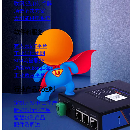
联网/通用传感器
场景解决方案
太阳能供电系统
软件和服务
有人云loT平台
工业异地组网
SIM流量服务
边缘WukongEdge
工业数采平台
行业产品及定制
定制开发/代工生产
新能源行业产品
智慧水利产品
配件及周边