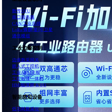
数传DTU
串口服务器
CAN/工业总线
LoRa/蜂群/星闪/卫星
通信模组
工业边缘控制
边缘数采网关
嵌入式工控机
工业ARM主板
工控触摸一体机
HMI触摸屏 & I/O
智能感知设备
低功耗数采仪