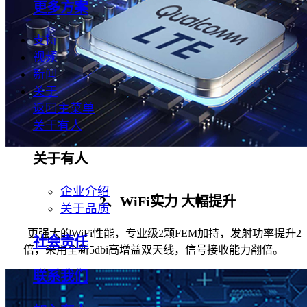
更多方案
支持
视频
新闻
关于
返回主菜单
关于有人
关于有人
企业介绍
2、WiFi实力 大幅提升
关于品质
更强大的WiFi性能，专业级2颗FEM加持，发射功率提升2
社会责任
倍，采用全新5dbi高增益双天线，信号接收能力翻倍。
联系我们