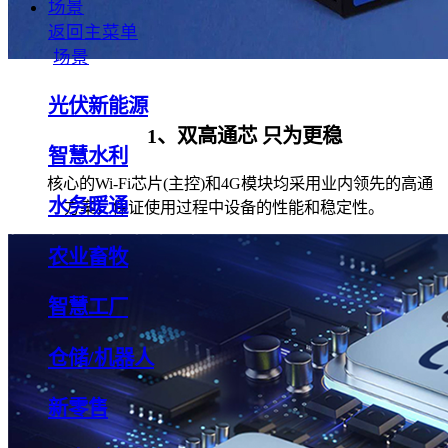
场景
返回主菜单
场景
光伏新能源
1、双高通芯 只为更稳
智慧水利
核心的Wi-Fi芯片(主控)和4G模块均采用业内领先的高通
水务暖通
方案，保证使用过程中设备的性能和稳定性。
农业畜牧
智慧工厂
仓储/机器人
新零售