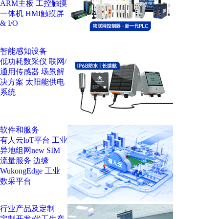
ARM主板
工控触摸
一体机
HMI触摸屏
& I/O
智能感知设备
低功耗数采仪
联网/
通用传感器
场景解
决方案
太阳能供电
系统
软件和服务
有人云loT平台
工业
异地组网
new
SIM
流量服务
边缘
WukongEdge
工业
数采平台
行业产品及定制
定制开发/代工生产