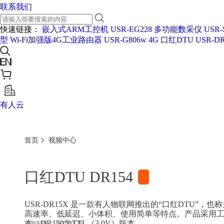
联系我们
快速链接：
嵌入式ARM工控机 USR-EG228
多功能数采仪 USR-
型
Wi-Fi加强版4G工业路由器 USR-G806w
4G 口红DTU USR-DR
有人云
首页
视频中心
口红DTU DR154
USR-DR15X 是一款有人物联网推出的“口红DTU”
高速率、低延迟、小体积、使用简单等特点。产品采用工业级设计
本，DR150为TTL（3.0V）版本。
更新时间：2025-03-26