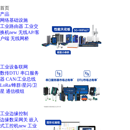
首页
产品
网络基础设施
工业路由器
工业交
换机
new
无线AP/客
户端
无线网桥
工业设备联网
数传DTU
串口服务
器
CAN/工业总线
LoRa/蜂群/星闪/卫
星
通信模组
工业边缘控制
边缘数采网关
嵌入
式工控机
new
工业