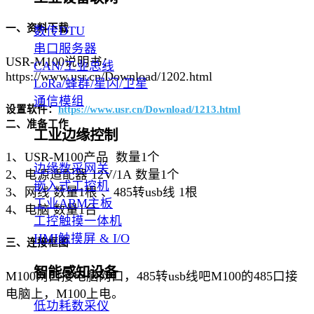
一、资料下载
数传DTU
串口服务器
USR-M100说明书：
CAN/工业总线
https://www.usr.cn/Download/1202.html
LoRa/蜂群/星闪/卫星
通信模组
设置软件：
https://www.usr.cn/Download/1213.html
二、准备工作
工业边缘控制
1、USR-M100产品 数量1个
边缘数采网关
2、电源适配器 12V/1A 数量1个
嵌入式工控机
3、网线 数量1根
、
485转usb线 1根
工业ARM主板
4、电脑 数量1台
工控触摸一体机
HMI触摸屏 & I/O
三、连接框图
智能感知设备
M100网口接电脑网口，485转usb线吧M100的485口接
电脑上
，
M100上电。
低功耗数采仪