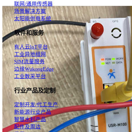
联网/通用传感器
场景解决方案
太阳能供电系统
软件和服务
有人云loT平台
工业异地组网
SIM流量服务
边缘WukongEdge
工业数采平台
行业产品及定制
定制开发/代工生产
新能源行业产品
智慧水利产品
配件及周边