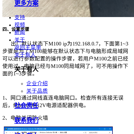
更多方案
支持
视频
四、
设置步骤
新闻
关于
出厂默认状态下
M100 ip为192.168.0.7，下面第1~3
返回主菜单
步骤是为了M100能够在默认状态下与电脑形成局域网
关于有人
可以进行参数配置的操作步骤，若用户M100之前已经
使用过，电脑已经与M100同局域网了，可不用操作下
关于有人
面的1~3步骤。
企业介绍
关于品质
1、网口通过网线直连电脑网口。检查所有连接无误
后，给M100用12V电源适配器供电。
社会责任
2、电脑关闭防火墙
联系我们