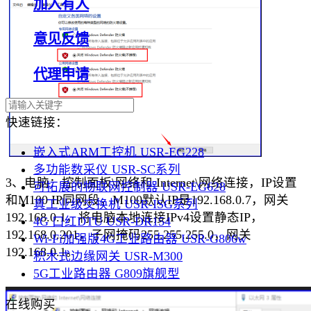
加入有人
意见反馈
代理申请
快速链接：
嵌入式ARM工控机 USR-EG228
多功能数采仪 USR-SC系列
3、电脑：控制面板\网络和 Internet\网络连接，IP设置
可拓展的物联网控制器 USR-EG628
和M100 IP同网段，M100默认IP是192.168.0.7，网关
真工业级交换机 USR-ISG系列
192.168.0.1，将电脑本地连接IPv4设置静态IP，
4G 口红DTU USR-DR154
192.168.0.201，子网掩码255.255.255.0，网关
Wi-Fi加强版4G工业路由器 USR-G806w
192.168.0.1。
积木式边缘网关 USR-M300
5G工业路由器 G809旗舰型
在线购买