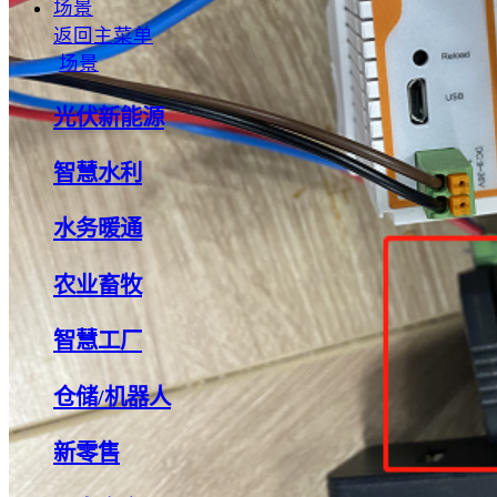
场景
返回主菜单
场景
光伏新能源
智慧水利
水务暖通
农业畜牧
智慧工厂
仓储/机器人
新零售