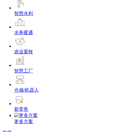
智慧水利
水务暖通
农业畜牧
智慧工厂
仓储/机器人
新零售
更多方案