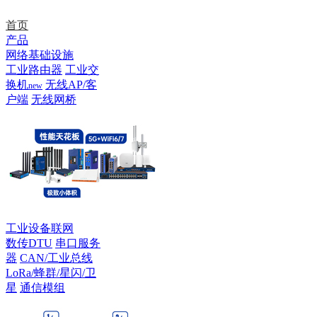
首页
产品
网络基础设施
工业路由器
工业交
换机
无线AP/客
new
户端
无线网桥
工业设备联网
数传DTU
串口服务
器
CAN/工业总线
LoRa/蜂群/星闪/卫
星
通信模组