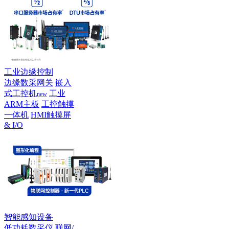
工业边缘控制
边缘数采网关
嵌入
式工控机
工业
new
ARM主板
工控触摸
一体机
HMI触摸屏
& I/O
智能感知设备
低功耗数采仪
联网/