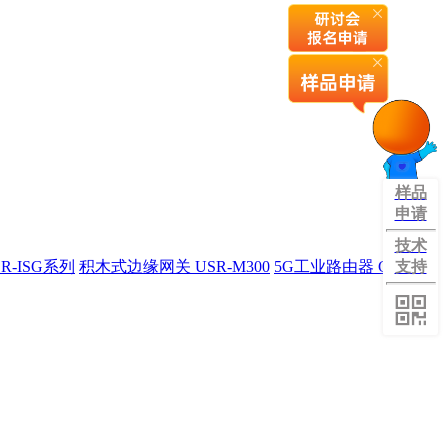
样品
申请
技术
R-ISG系列
积木式边缘网关 USR-M300
5G工业路由器 G809旗
支持