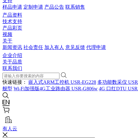
支持
样品申请
定制申请
产品公告
联系销售
产品资料
技术支持
产品彩页
视频
关于
新闻资讯
社会责任
加入有人
意见反馈
代理申请
企业介绍
关于品质
联系我们
快速链接：
嵌入式ARM工控机 USR-EG228
多功能数采仪 USR
舰型
Wi-Fi加强版4G工业路由器 USR-G806w
4G 口红DTU USR
有人云