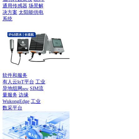
通用传感器
场景解
决方案
太阳能供电
系统
软件和服务
有人云loT平台
工业
异地组网
SIM流
new
量服务
边缘
WukongEdge
工业
数采平台