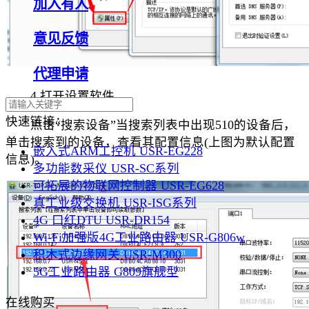
加入有人
意见反馈
代理申请
4.打开设置软件
快速链接：
点击“搜索设备”当搜索列表中出现510的设备后，
单击搜索到的设备，查看其配置信息(上图为默认配置
嵌入式ARM工控机 USR-EG228
信息)。
多功能数采仪 USR-SC系列
可拓展的物联网控制器 USR-EG628
真工业级交换机 USR-ISG系列
4G 口红DTU USR-DR154
Wi-Fi加强版4G工业路由器 USR-G806w
积木式边缘网关 USR-M300
5G工业路由器 G809旗舰型
在线购买