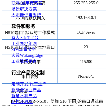
255.255.255.0
联网/通用传感器
N510的子网掩码
场景解决方案
太阳能供电系统
192.168.0.1
N510的默认网关
软件和服务
TCP Sever
N510端口1默认的工作模式
有人云loT平台
工业异地组网
23
N510端口1默认的本地端口
SIM流量服务
边缘WukongEdge
工业数采平台
115200
串口波特率
行业产品及定制
None/8/1
串口参数
定制开发/代工生产
新能源行业产品
三、测试
智慧水利产品
1.将 510(USR-N510，简称 510 下同)的串口通过串
配件及周边