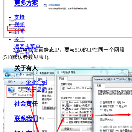
更多方案
支持
视频
新闻
关于
返回主菜单
3.给电脑设置静态IP，要与510的IP在同一个网段
关于有人
(510默认参数见表1)。
关于有人
企业介绍
关于品质
社会责任
联系我们