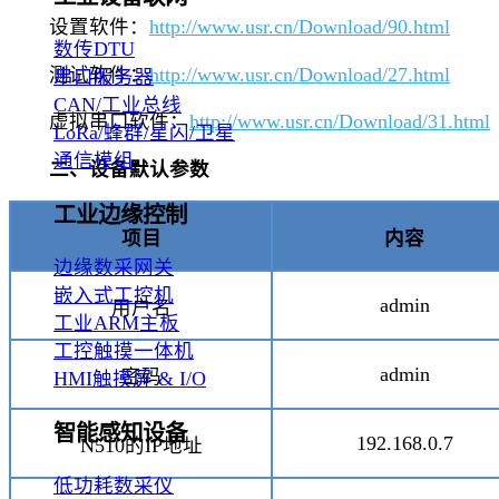
设置软件：
http://www.usr.cn/Download/90.html
数传DTU
测试软件：
http://www.usr.cn/Download/27.html
串口服务器
CAN/工业总线
虚拟串口软件：
http://www.usr.cn/Download/31.html
LoRa/蜂群/星闪/卫星
通信模组
二、设备默认参数
工业边缘控制
项目
内容
边缘数采网关
嵌入式工控机
admin
用户名
工业ARM主板
工控触摸一体机
admin
密码
HMI触摸屏 & I/O
智能感知设备
192.168.0.7
N510的IP地址
低功耗数采仪