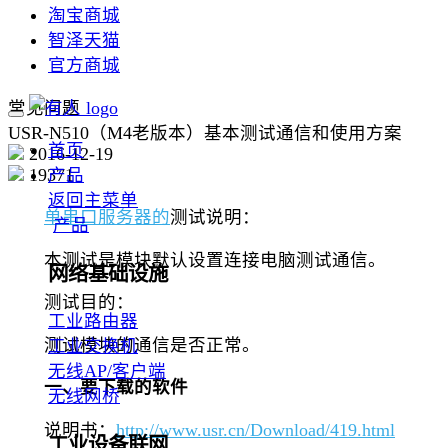
淘宝商城
智泽天猫
官方商城
常见问题
USR-N510（M4老版本）基本测试通信和使用方案
首页
2016-12-19
19371
产品
返回主菜单
单串口服务器的
测试说明：
产品
本测试是模块默认设置连接电脑测试通信。
网络基础设施
测试目的：
工业路由器
测试模块的通信是否正常。
工业交换机
无线AP/客户端
一、要下载的软件
无线网桥
说明书：
http://www.usr.cn/Download/419.html
工业设备联网