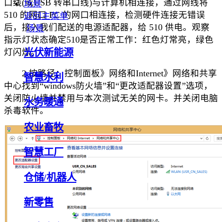
口线(或USB 转串口线)与计算机相连接，通过网线将
场景
510 的网口 PC 的网口相连接，检测硬件连接无错误
返回主菜单
后，接入我们配送的电源适配器，给 510 供电。观察
场景
指示灯状态确定510是否正常工作：红色灯常亮，绿色
光伏新能源
灯闪烁。
2.按路径：控制面板》网络和Internet》网络和共享
智慧水利
中心找到“windows防火墙”和“更改适配器设置”选项，
关闭防火墙并禁用与本次测试无关的网卡。并关闭电脑
水务暖通
杀毒软件。
农业畜牧
智慧工厂
仓储/机器人
新零售