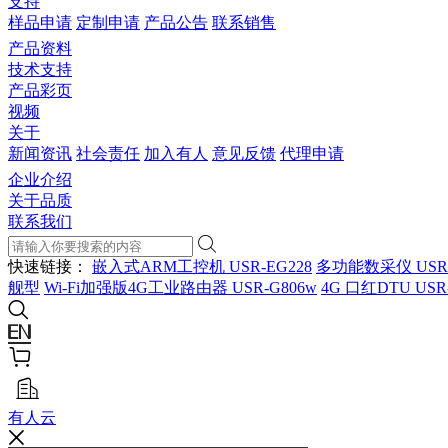
支持
样品申请
定制申请
产品公告
联系销售
产品资料
技术支持
产品彩页
视频
关于
新闻资讯
社会责任
加入有人
意见反馈
代理申请
企业介绍
关于品质
联系我们
快速链接：
嵌入式ARM工控机 USR-EG228
多功能数采仪 USR
舰型
Wi-Fi加强版4G工业路由器 USR-G806w
4G 口红DTU USR
有人云