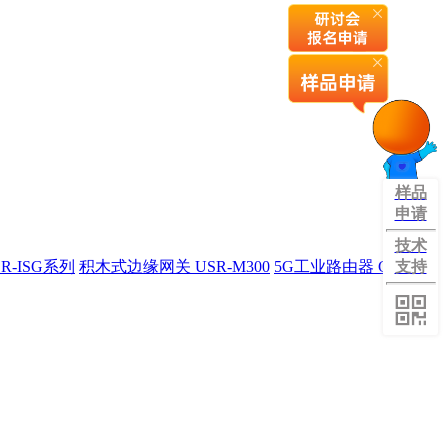
样品
申请
技术
R-ISG系列
积木式边缘网关 USR-M300
5G工业路由器 G809旗
支持