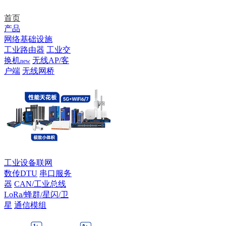
首页
产品
网络基础设施
工业路由器
工业交
换机
无线AP/客
new
户端
无线网桥
工业设备联网
数传DTU
串口服务
器
CAN/工业总线
LoRa/蜂群/星闪/卫
星
通信模组