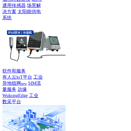
通用传感器
场景解
决方案
太阳能供电
系统
软件和服务
有人云loT平台
工业
异地组网
SIM流
new
量服务
边缘
WukongEdge
工业
数采平台