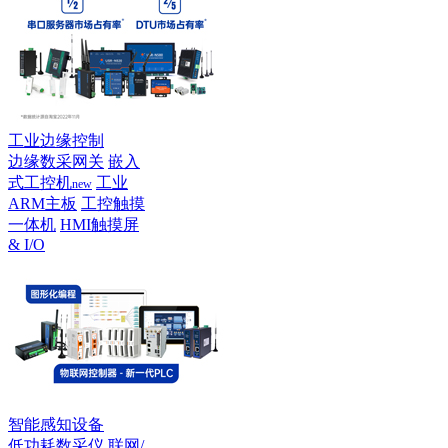
工业边缘控制
边缘数采网关
嵌入
式工控机
工业
new
ARM主板
工控触摸
一体机
HMI触摸屏
& I/O
智能感知设备
低功耗数采仪
联网/