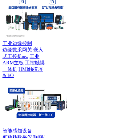
工业边缘控制
边缘数采网关
嵌入
式工控机
工业
new
ARM主板
工控触摸
一体机
HMI触摸屏
& I/O
智能感知设备
低功耗数采仪
联网/