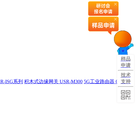
样品
申请
技术
R-ISG系列
积木式边缘网关 USR-M300
5G工业路由器 G809旗
支持