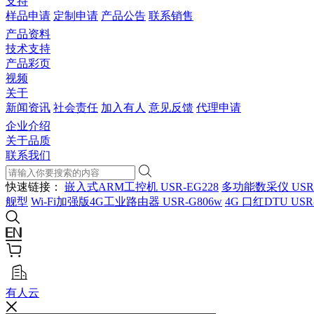
支持
样品申请
定制申请
产品公告
联系销售
产品资料
技术支持
产品彩页
视频
关于
新闻资讯
社会责任
加入有人
意见反馈
代理申请
企业介绍
关于品质
联系我们
快速链接：
嵌入式ARM工控机 USR-EG228
多功能数采仪 USR
舰型
Wi-Fi加强版4G工业路由器 USR-G806w
4G 口红DTU USR
有人云