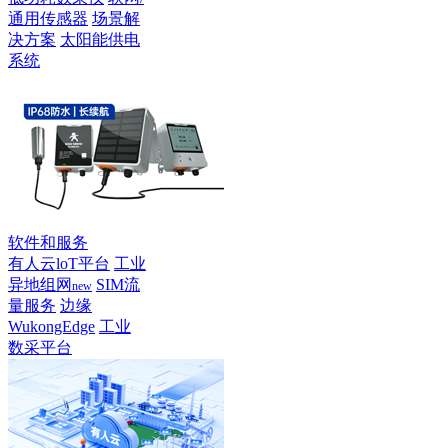
通用传感器
场景解
决方案
太阳能供电
系统
软件和服务
有人云loT平台
工业
异地组网
SIM流
new
量服务
边缘
WukongEdge
工业
数采平台