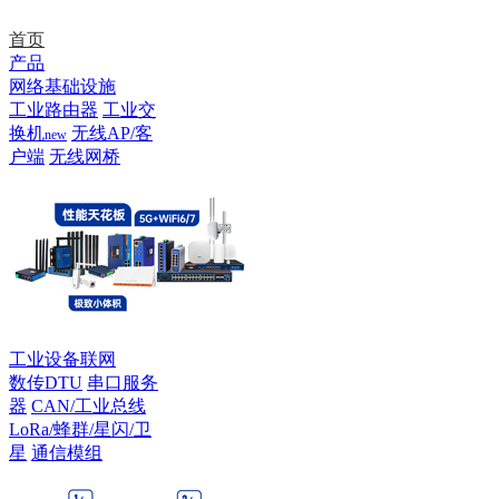
首页
产品
网络基础设施
工业路由器
工业交
换机
无线AP/客
new
户端
无线网桥
工业设备联网
数传DTU
串口服务
器
CAN/工业总线
LoRa/蜂群/星闪/卫
星
通信模组